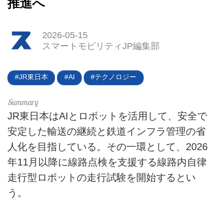
推進へ
2026-05-15
スマートモビリティJP編集部
JR東日本
AI
テクノロジー
HOME
JR東日本はAIとロボットを活用して、安全で
安定した輸送の継続と鉄道インフラ管理の省
EV
人化を目指している。その一環として、2026
電動バイク
年11月以降に線路点検を支援する線路内自律
走行型ロボットの走行試験を開始するとい
電動キックボード
う。
ライフスタイル