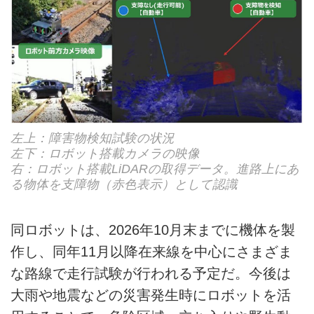
左上：障害物検知試験の状況
左下：ロボット搭載カメラの映像
右：ロボット搭載LiDARの取得データ。進路上にあ
る物体を支障物（赤色表示）として認識
同ロボットは、2026年10月末までに機体を製
作し、同年11月以降在来線を中心にさまざま
な路線で走行試験が行われる予定だ。今後は
大雨や地震などの災害発生時にロボットを活