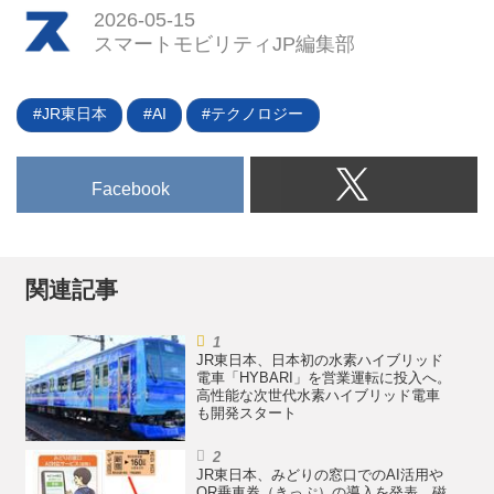
2026-05-15
スマートモビリティJP編集部
JR東日本
AI
テクノロジー
Facebook
関連記事
JR東日本、日本初の水素ハイブリッド
電車「HYBARI」を営業運転に投入へ。
高性能な次世代水素ハイブリッド電車
も開発スタート
JR東日本、みどりの窓口でのAI活用や
QR乗車券（きっぷ）の導入を発表。磁