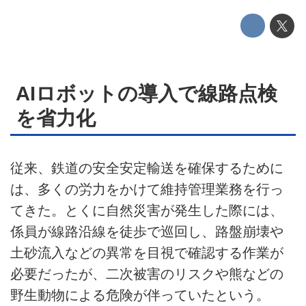
テクノロジー
このメディアについて
運営会社
AIロボットの導入で線路点検
利用規約
を省力化
プライバシーポリシー
従来、鉄道の安全安定輸送を確保するために
ライター名簿
は、多くの労力をかけて維持管理業務を行っ
お問い合せ
てきた。とくに自然災害が発生した際には、
係員が線路沿線を徒歩で巡回し、路盤崩壊や
広告掲載について
土砂流入などの異常を目視で確認する作業が
必要だったが、二次被害のリスクや熊などの
野生動物による危険が伴っていたという。