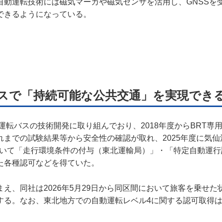
自動運転技術には磁気マーカや磁気センサを活用し、GNSSを
できるようになっている。
イバシーポリシー
ター名簿
い合せ
スで「持続可能な公共交通」を実現でき
掲載について
運転バスの技術開発に取り組んでおり、2018年度からBRT専
までの試験結果等から安全性の確認が取れ、2025年度に気仙
おいて「走行環境条件の付与（東北運輸局）」・「特定自動運行
た各種認可などを得ていた。
え、同社は2026年5月29日から同区間において旅客を乗せた
する。なお、東北地方での自動運転レベル4に関する認可取得