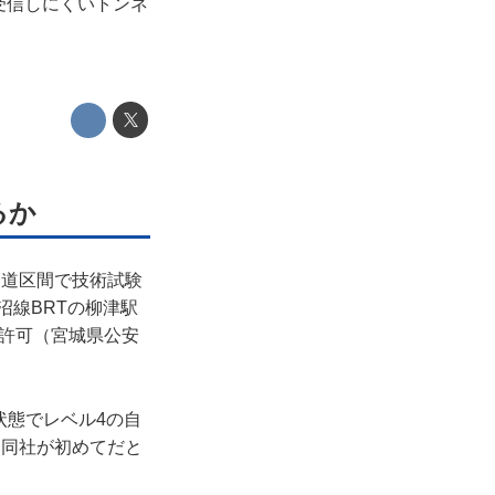
受信しにくいトンネ
るか
用道区間で技術試験
沼線BRTの柳津駅
許可（宮城県公安
状態でレベル4の自
は同社が初めてだと