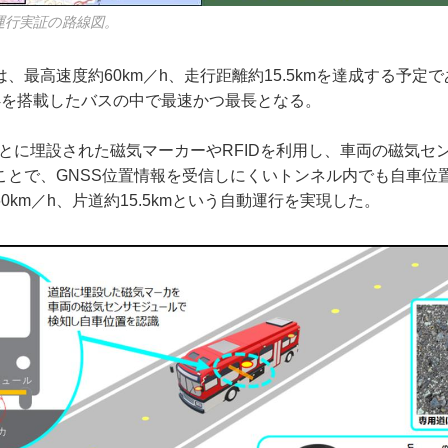
運行実証の路線図。
、最高速度約60km／h、走行距離約15.5kmを達成する予定
4を搭載したバスの中で最速かつ最長となる。
ごとに埋設された磁気マーカーやRFIDを利用し、車両の磁気セ
ことで、GNSS位置情報を受信しにくいトンネル内でも自車位
0km／h、片道約15.5kmという自動運行を実現した。