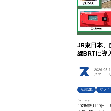
HOM
EV
電動
JR東日本、
電動
線BRTに導
ライ
2026-05-1
テク
スマートモ
この
自動運転
テクノ
運営
2026年5月29
利用