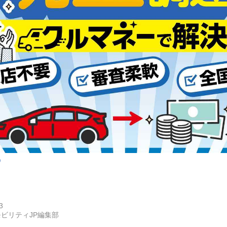
p
3
ビリティJP編集部