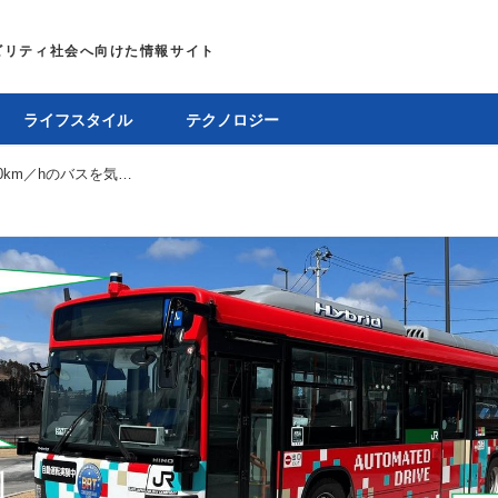
ライフスタイル
テクノロジー
JR東日本、自動運転レベル4で国内最速60km／hのバスを気仙沼線BRTに導入へ。2028年度には一般道での運行を目指す