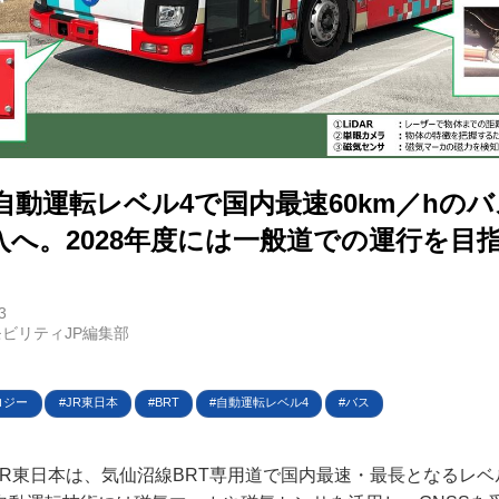
E
バイク
自動運転レベル4で国内最速60km／hの
キックボード
入へ。2028年度には一般道での運行を目
フスタイル
3
ノロジー
ビリティJP編集部
メディアについて
ロジー
JR東日本
BRT
自動運転レベル4
バス
会社
日、JR東日本は、気仙沼線BRT専用道で国内最速・最長となるレ
規約