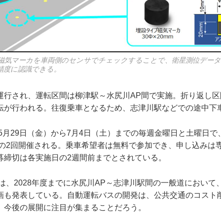
磁気マーカを車両側のセンサでチェックすることで、衛星測位デー
精度に認識できる。
運行され、運転区間は柳津駅～水尻川AP間で実施。折り返し区
転が行われる。往復乗車となるため、志津川駅などでの途中下
年5月29日（金）から7月4日（土）までの毎週金曜日と土曜日で
集合の2回開催される。乗車希望者は無料で参加でき、申し込みは
募締切は各実施日の2週間前までとされている。
は、2028年度までに水尻川AP～志津川駅間の一般道において
画も発表している。自動運転バスの開発は、公共交通のコスト
、今後の展開に注目が集まることだろう。