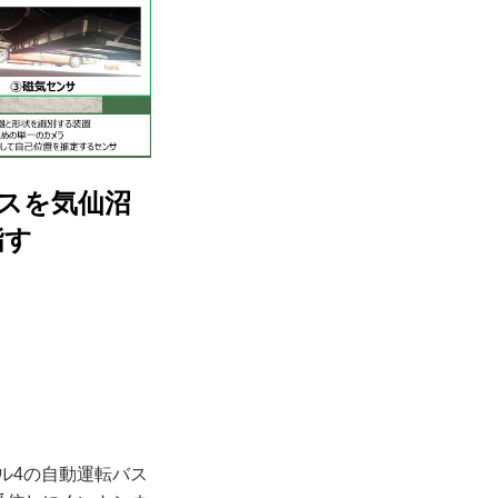
バスを気仙沼
指す
ベル4の自動運転バス