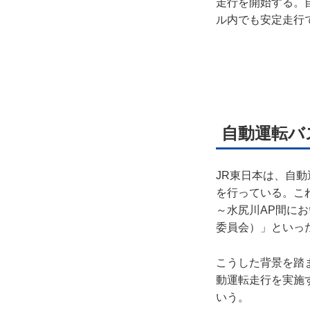
走行を開始する。
ル内でも安定走行
プラ
ライ
お問
自動運転バ
広告
JR東日本は、自動
を行っている。これ
～水尻川AP間に
委員会）」といっ
こうした背景を踏ま
動運転走行を実施
いう。