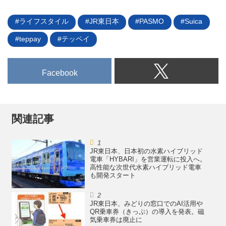
ライフスタイル
JR東日本
PASMO
Suica
teppay
テッペイ
Facebook
関連記事
JR東日本、日本初の水素ハイブリッド
電車「HYBARI」を営業運転に投入へ。
高性能な次世代水素ハイブリッド電車
も開発スタート
JR東日本、みどりの窓口でのAI活用や
QR乗車券（きっぷ）の導入を発表。磁
気乗車券は廃止に