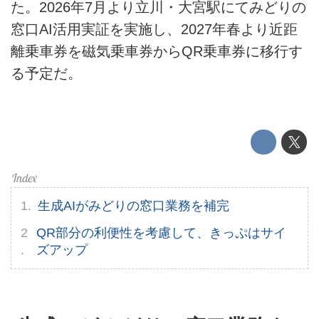
た。2026年7月より立川・大宮駅にてみどりの
ライフスタイル
窓口AI活用実証を実施し、2027年春より近距
離乗車券を磁気乗車券からQR乗車券に移行す
テクノロジー
る予定だ。
このメディアについて
運営会社
利用規約
プライバシーポリシー
生成AIがみどりの窓口業務を補完
ライター名簿
QR部分の利便性を考慮して、きっぷはサイ
ズアップ
お問い合せ
広告掲載について