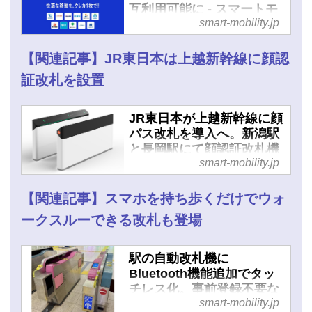
互利用可能に - スマートモ
smart-mobility.jp
ビリティJP
【関連記事】JR東日本は上越新幹線に顔認
証改札を設置
JR東日本が上越新幹線に顔
パス改札を導入へ。新潟駅
と長岡駅にて顔認証改札機
smart-mobility.jp
の先行モニターを募集 - ス
マートモビリティJP
【関連記事】スマホを持ち歩くだけでウォ
ークスルーできる改札も登場
駅の自動改札機に
Bluetooth機能追加でタッ
チレス化。事前登録不要な
smart-mobility.jp
ウォークスルー改札を駅で