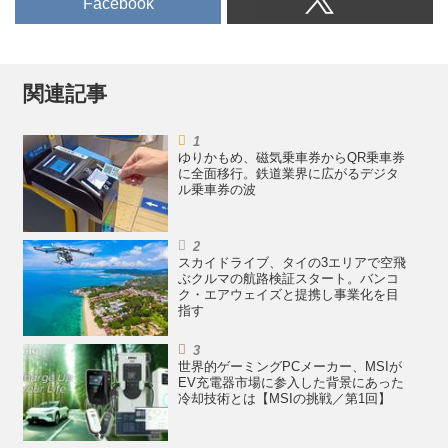
Facebook
関連記事
ゆりかもめ、磁気乗車券からQR乗車券
に全面移行。鉄道業界に広がるデジタ
ル乗車券の波
スカイドライブ、タイの3エリアで空飛
ぶクルマの航路検証スタート。バンコ
ク・エアウェイズと提携し事業化を目
指す
世界的ゲーミングPCメーカー、MSIが
EV充電器市場に参入した背景にあった
冷却技術とは【MSIの挑戦／第1回】