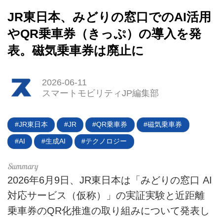
JR東日本、みどりの窓口でのAI活用
やQR乗車券（きっぷ）の導入を発
表。磁気乗車券は廃止に
2026-06-11
スマートモビリティJP編集部
JR東日本
JR
QR乗車券
磁気乗車券
AI
生成AI
テクノロジー
HOME
EV
2026年6月9日、JR東日本は「みどりの窓口 AI
電動バイク
対応サービス（仮称）」の実証実験と近距離
乗車券のQR化推進の取り組みについて発表し
電動キックボード