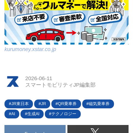
kurumoney.xstar.co.jp
2026-06-11
スマートモビリティJP編集部
JR東日本
JR
QR乗車券
磁気乗車券
AI
生成AI
テクノロジー