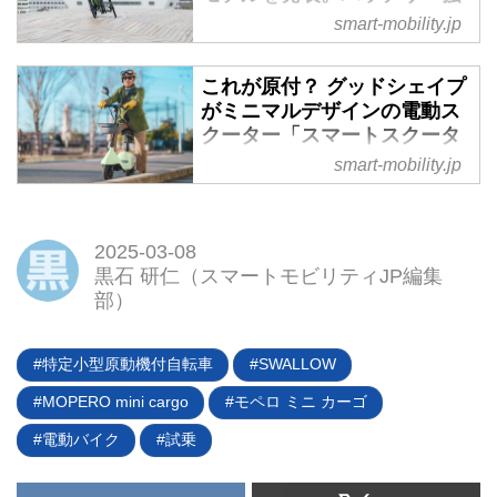
バイク「NFR-01 Lite」を発売。
化で航続距離を延伸 - スマー
smart-mobility.jp
全国のグラフィット取り扱い店舗
トモビリティJP
にて先行予約販売を開始する。必
2025年2月17日、カワサキモータ
これが原付？ グッドシェイプ
要十分な機能は確保しつつ、既存
ースジャパンは3輪の電動アシス
がミニマルデザインの電動ス
のハイエンドモデル「NFR-01
ト自転車「ノスリス」を改良し、
クーター「スマートスクータ
Pro」から11万円安価な価格を実
2025年モデルとして同年3月15日
ーBESS.」を発売 - スマート
smart-mobility.jp
現した新モデルだ。
に発売することを発表した。すべ
モビリティJP
てのカワサキ製品販売店での取り
2025年2月11日、グッドシェイプ
扱いではなく、全国のnoslisu取扱
は原付一種の電動スクーター「ス
2025-03-08
店舗にて販売されるという。※こ
マートスクーターBESS.」を先行
黒石 研仁（スマートモビリティJP編集
の記事はウェブサイト「webオー
発売した。定価は17万1600円で
部）
トバイ」で2025年2月17日に公開
2025年3月31日までの先行販売期
されたものを一部編集し転載して
間中は先着順の特別価格で販売さ
います。
特定小型原動機付自転車
SWALLOW
れるという。
MOPERO mini cargo
モペロ ミニ カーゴ
電動バイク
試乗