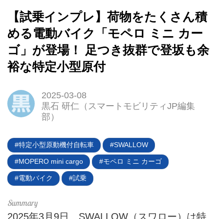
【試乗インプレ】荷物をたくさん積
める電動バイク「モペロ ミニ カー
ゴ」が登場！ 足つき抜群で登坂も余
裕な特定小型原付
HOME
2025-03-08
EV
黒石 研仁（スマートモビリティJP編集
部）
電動バイク
特定小型原動機付自転車
SWALLOW
電動キックボード
MOPERO mini cargo
モペロ ミニ カーゴ
ライフスタイル
電動バイク
試乗
テクノロジー
2025年3月9日、SWALLOW（スワロー）は特
このメディアについて