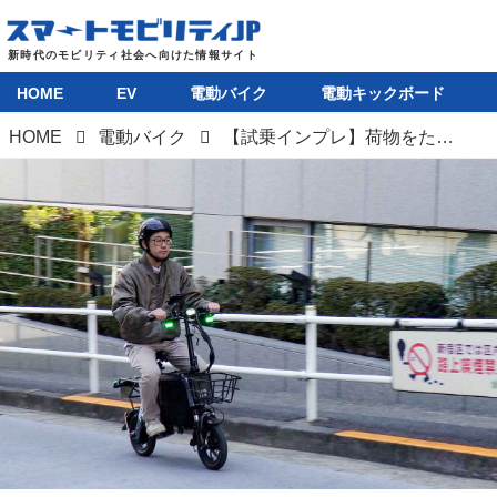
HOME
EV
電動バイク
電動キックボード
HOME
電動バイク
【試乗インプレ】荷物をたくさん積める電動バイク「モペロ ミニ カーゴ」が登場！ 足つき抜群で登坂も余裕な特定小型原付