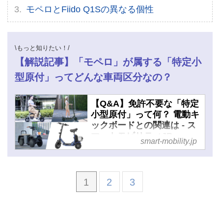
モペロとFiido Q1Sの異なる個性
\もっと知りたい！/
【解説記事】「モペロ」が属する「特定小
型原付」ってどんな車両区分なの？
【Q&A】免許不要な「特定
小型原付」って何？ 電動キ
ックボードとの関連は - ス
マートモビリティJP
smart-mobility.jp
1
2
3