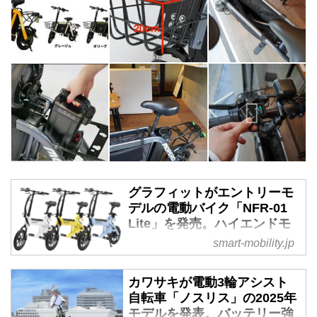
グラフィットがエントリーモ
デルの電動バイク「NFR-01
Lite」を発売。ハイエンドモ
デルより11万円安価な特定小
smart-mobility.jp
型原付 - スマートモビリティ
JP
カワサキが電動3輪アシスト
2025年3月1日、glafit（グラフィ
自転車「ノスリス」の2025年
ット）は特定小型原付区分の電動
モデルを発表。バッテリー強