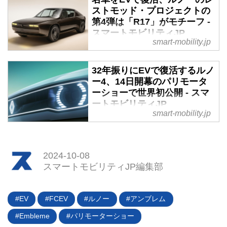
にルノーの次世代コンパクト
ストモッド・プロジェクトの
EV「Renault 5 E-Tech
第4弾は「R17」がモチーフ -
electric（以下、サンク）」が正式
スマートモビリティJP
発表された。V2G対応を始め最新
smart-mobility.jp
のテクノロジーをふんだんに投入
2024年9月5日（現地時間）、仏
しながら2万5000ユーロ〜という
ルノーは“レストモッド・プロジ
32年振りにEVで復活するルノ
衝撃的な車両価格を実現してい
ェクト”の第4弾となる「 R17 エ
ー4、14日開幕のパリモータ
る。ルノー・ジャポンも日本導入
レクトリック レストモッド×オ
ーショーで世界初公開 - スマ
を検討していることをアナウンス
ラ・イト（electric restomod x Ora
ートモビリティJP
している。
Ito）」を公開した。往年の名車を
smart-mobility.jp
モチーフにEVとして現代に蘇ら
今春発表されたルノー5に続くレ
せるプロジェクトの第4弾であ
トロフューチャーシリーズの第2
る。2021年のプロジェクト開始
弾「ルノー4（キャトル）E-Tech
以降、キャトル、サンク、トゥイ
electric」が、あと10日余りで世
2024-10-08
ンゴをモチーフにしたレストモッ
スマートモビリティJP編集部
界初公開される。2024年10月1日
ドを発表している。
（現地時間）に公開されたティザ
ー画像を元に、現代に蘇るフル電
EV
FCEV
ルノー
アンブレム
動のサブコンパクトSUVの概要を
まとめてみた。
Embleme
パリモーターショー