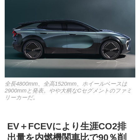
全長4800mm、全高1520mm、ホイールベースは
2900mmと発表。やや大柄なCセグメントのファミ
リーカーだ。
EV＋FCEVにより生涯CO2排
出量を内燃機関車比で90％削