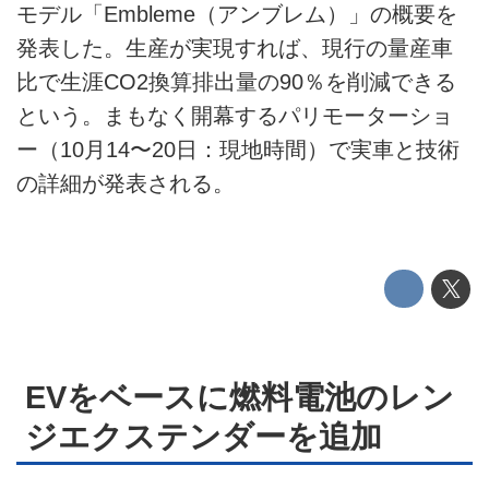
モデル「Embleme（アンブレム）」の概要を
EV
発表した。生産が実現すれば、現行の量産車
比で生涯CO2換算排出量の90％を削減できる
電動バイク
という。まもなく開幕するパリモーターショ
電動キックボード
ー（10月14〜20日：現地時間）で実車と技術
の詳細が発表される。
ライフスタイル
テクノロジー
このメディアについて
運営会社
EVをベースに燃料電池のレン
利用規約
ジエクステンダーを追加
プライバシーポリシー