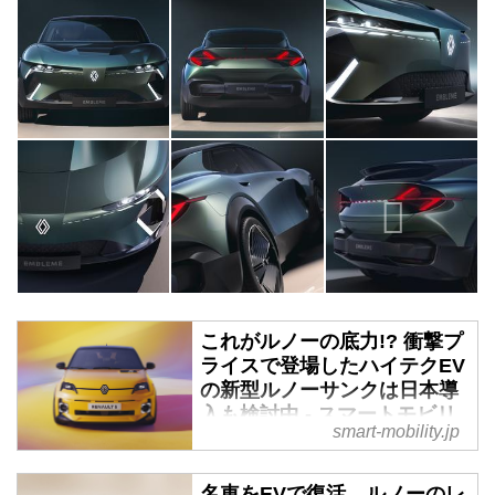
これがルノーの底力!? 衝撃プ
ライスで登場したハイテクEV
の新型ルノーサンクは日本導
入も検討中 - スマートモビリ
smart-mobility.jp
ティJP
去る2月26日（現地時間）、つい
名車をEVで復活、ルノーのレ