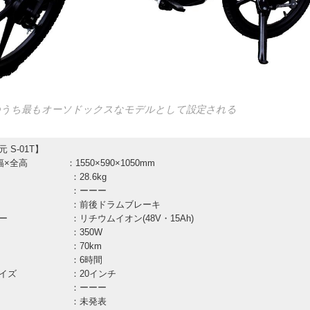
のうち最もオーソドックスなモデルとして設定される
 S-01T】
幅×全高 ：1550×590×1050mm
 ：28.6kg
重 ：ーーー
ーキ ：前後ドラムブレーキ
リー ：リチウムイオン(48V・15Ah)
ター ：350W
距離 ：70km
時間 ：6時間
サイズ ：20インチ
性能 ：ーーー
価格 ：未発表