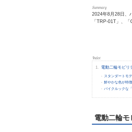
利用
2024年8月28
プラ
「TRP-01T」、
ライ
お問
広告
電動二輪モビリ
スタンダートモデル
鮮やかな色が特徴の
バイクルックな「T
電動二輪モ