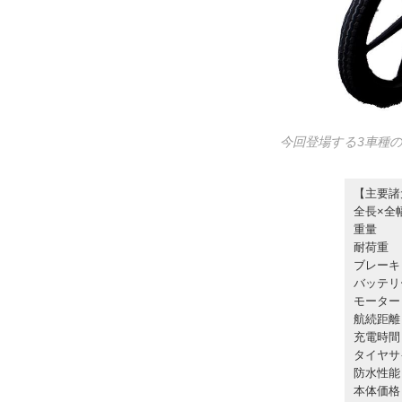
今回登場する3車種
【主要諸元
全長×全
重量
耐荷
ブレ
バッテ
モー
航続
充電
タイヤ
防水
本体