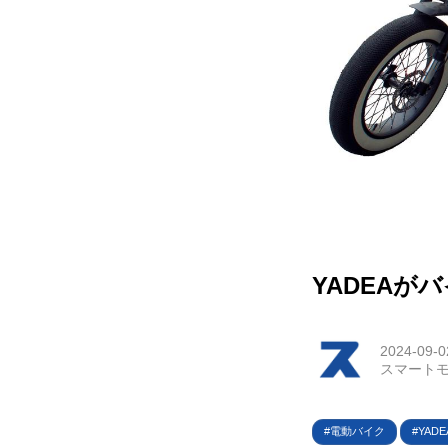
HOM
EV
電動
電動
ライ
YADEA
テク
2024-09-0
この
スマートモ
運営
電動バイク
YADE