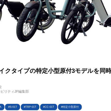
E
バイク
キックボード
フスタイル
がバイクタイプの特定小型原付3モデルを同
ノロジー
2
メディアについて
ビリティJP編集部
会社
A
S-01T
TRP-01T
CC-01T
特定小型原付