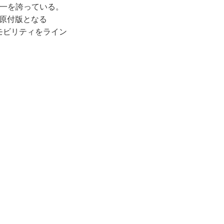
界一を誇っている。
原付版となる
モビリティをライン