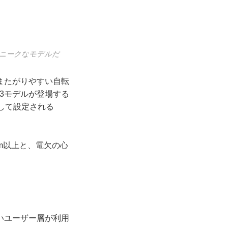
るユニークなモデルだ
またがりやすい自転
の計3モデルが登場する
して設定される
0km以上と、電欠の心
いユーザー層が利用