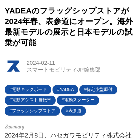
YADEAのフラッグシップストアが
2024年春、表参道にオープン。海外
最新モデルの展示と日本モデルの試
乗が可能
2024-02-11
スマートモビリティJP編集部
HOME
電動キックボード
YADEA
特定小型原付
EV
電動アシスト自転車
電動スクーター
フラッグシップストア
表参道
電動バイク
電動キックボード
2024年2月8日、ハセガワモビリティ株式会社