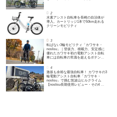
水素アシスト自転車を長崎の自治体が
導入。カートリッジ1本で50km走れる
クリーンモビリティ
転ばない3輪モビリティ「カワサキ・
noslisu」｜登坂力、積載力、安定感に
優れたカワサキ初の電動アシスト自転
車には自転車の常識を超えるポテンシ
ャルがある【noslisu長期使用レビュ
ー・その5 まとめ編】
激坂も余裕な最強自転車！ カワサキの3
輪電動アシスト自転車「カワサキ・
noslisu」で挑む筑波山ヒルクライム
【noslisu長期使用レビュー・その4 登
坂性能テスト編】