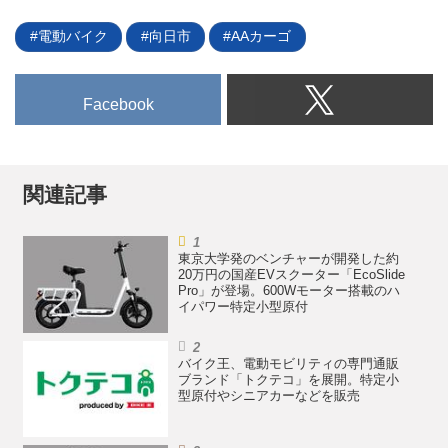
ムについて紹介しよう。
動運転サービスの社会実装を加速
電動バイク
向日市
AAカーゴ
させるための提携を発表した。地
方自治体における自動運転の社会
実装を全面的に支援する。
Facebook
関連記事
東京大学発のベンチャーが開発した約
20万円の国産EVスクーター「EcoSlide
Pro」が登場。600Wモーター搭載のハ
イパワー特定小型原付
バイク王、電動モビリティの専門通販
ブランド「トクテコ」を展開。特定小
型原付やシニアカーなどを販売