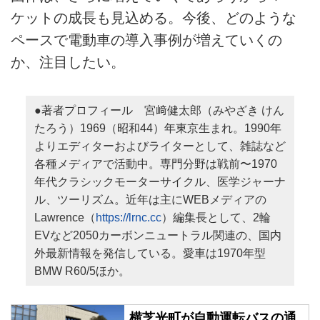
ケットの成長も見込める。今後、どのような
ペースで電動車の導入事例が増えていくの
か、注目したい。
●著者プロフィール 宮﨑健太郎（みやざき けん
たろう）1969（昭和44）年東京生まれ。1990年
よりエディターおよびライターとして、雑誌など
各種メディアで活動中。専門分野は戦前〜1970
年代クラシックモーターサイクル、医学ジャーナ
ル、ツーリズム。近年は主にWEBメディアの
Lawrence（
https://lrnc.cc
）編集長として、2輪
EVなど2050カーボンニュートラル関連の、国内
外最新情報を発信している。愛車は1970年型
BMW R60/5ほか。
横芝光町が自動運転バスの通