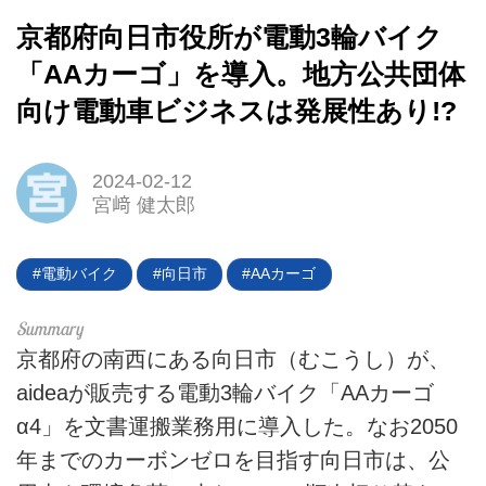
京都府向日市役所が電動3輪バイク
「AAカーゴ」を導入。地方公共団体
向け電動車ビジネスは発展性あり!?
2024-02-12
HOME
宮﨑 健太郎
EV
電動バイク
向日市
AAカーゴ
電動バイク
電動キックボード
京都府の南西にある向日市（むこうし）が、
ライフスタイル
aideaが販売する電動3輪バイク「AAカーゴ
α4」を文書運搬業務用に導入した。なお2050
テクノロジー
年までのカーボンゼロを目指す向日市は、公