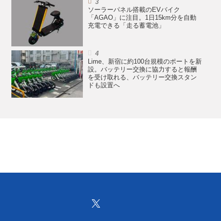
ソーラーパネル搭載のEVバイク
「AGAO」に注目。1日15km分を自動
充電できる「走る蓄電池」
Lime、新宿に約100台規模のポートを新
設。バッテリー交換に協力すると報酬
を受け取れる、バッテリー交換スタン
ドも設置へ