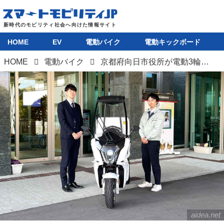
HOME
EV
電動バイク
電動キックボード
HOME
電動バイク
京都府向日市役所が電動3輪バイク「AAカーゴ」を導入。地方公共団体向け電動車ビジネスは発展性あり!?
aidea.net