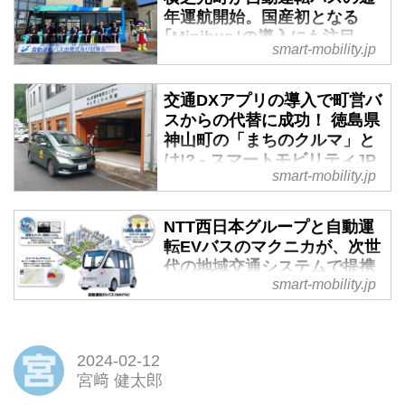
年運航開始。国産初となる
｢Minibus｣の導入にも注目 -
smart-mobility.jp
スマートモビリティJP
いまや地方だけでなく都市部でも
交通DXアプリの導入で町営バ
公共交通機関の維持確保が困難に
スからの代替に成功！ 徳島県
なりつつある。その課題解決手段
神山町の「まちのクルマ」と
のひとつになると期待されている
は!? - スマートモビリティJP
のが自動運転バスの活用だ。千葉
smart-mobility.jp
町営バスに代わる公共交通とし
県横芝光町は、2024年2月2日よ
て、徳島県神山町が2023年3月に
り自動運転バスの“通年運航”を開
NTT西日本グループと自動運
導入した「まちのクルマ」。これ
始。いつまでも公共交通機関確保
転EVバスのマクニカが、次世
を運用するための「まちのクル
された住みやすい街づくりと地域
代の地域交通システムで提携
マ」アプリは、スタートから4カ
活性化への取り組みを加速させて
smart-mobility.jp
- スマートモビリティJP
月で4,500件を超える利用があっ
いる。
たという。従来運行されていた町
去る8月2日、西日本電信電話株式
営バスの利用者数を大幅に上回る
会社（以下、NTT西日本）、NTT
ペースで使われているという。過
ビジネスソリューションズ、マク
2024-02-12
疎化に悩む全国の自治体にとっ
ニカの3社が、路線バスの運行減
宮﨑 健太郎
て、参考になりそうなこのシステ
少等の社会課題の解決に向け、自