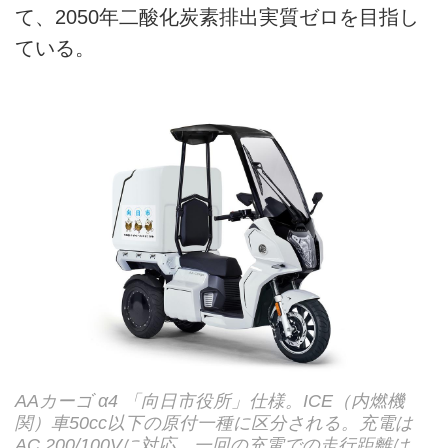
て、2050年二酸化炭素排出実質ゼロを目指し
ている。
AAカーゴ α4 「向日市役所」仕様。ICE（内燃機
関）車50cc以下の原付一種に区分される。充電は
AC 200/100Vに対応。一回の充電での走行距離は