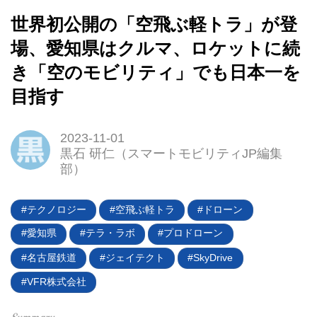
世界初公開の「空飛ぶ軽トラ」が登
場、愛知県はクルマ、ロケットに続
き「空のモビリティ」でも日本一を
目指す
2023-11-01
黒石 研仁（スマートモビリティJP編集
部）
HOME
テクノロジー
空飛ぶ軽トラ
ドローン
EV
愛知県
テラ・ラボ
プロドローン
電動バイク
名古屋鉄道
ジェイテクト
SkyDrive
VFR株式会社
電動キックボード