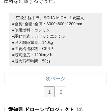
燃料を消費するそうだ。
「空飛ぶ軽トラ」SORA-MICHI 主要諸元
●全長×全幅×全高：3000×800×1200mm
●使用燃料：ガソリン
●駆動方式：ガソリンエンジン
●最大離陸重量：140kg
●主要構造材料：CFRP
●最高速度：120km／h
●最大飛行時間：50分
次ページ
1
2
愛知県 ドローンプロジェクト
4