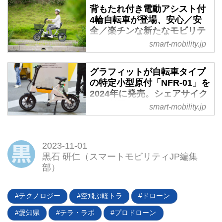
EVスタートアップ企業のエイム
背もたれ付き電動アシスト付
株式会社は「ジャパンモビリティ
4輪自転車が登場、安心／安
ショー（JMS） 2023」に、超小
全／楽チンな新たなモビリテ
型モビリティ規格のオープンカー
ィ - スマートモビリティJP
smart-mobility.jp
「AIM EV MICRO 01」とEVスポ
2023年10月1日、株式会社セリオ
ーツカー「AIM EV SPORT 01」
は電動アシスト付4輪自転車「遊
グラフィットが自転車タイプ
の2台を出展して、注目を集めて
歩リベルタ」のレンタル／リース
の特定小型原付「NFR-01」を
いる。超小型モビリティは2025
を開始した。当面はセリオ直営
2024年に発売。シェアサイク
年に100万円以下で発売されると
「モビリティショップ」17店舗限
ルで利用することも可能に -
smart-mobility.jp
いうから今後の動向から目が離せ
定の取り扱いで、来春以降の発売
スマートモビリティJP
ない。
を予定する。
2023年10月28日から一般公開の
「ジャパンモビリティショー
2023-11-01
2023」で、グラフィット
黒石 研仁（スマートモビリティJP編集
（glafit）は特定小型原動機付自転
部）
車に分類される電動モビリティ
「NFR-01」を公開。シェアサイ
テクノロジー
空飛ぶ軽トラ
ドローン
クルサービスの「ハローサイクリ
ング（HELLO CYCLING）」での
愛知県
テラ・ラボ
プロドローン