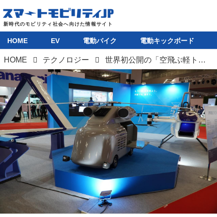
HOME
EV
電動バイク
電動キックボード
HOME
テクノロジー
世界初公開の「空飛ぶ軽トラ」が登場、愛知県はクルマ、ロケットに続き「空のモビリティ」でも日本一を目指す