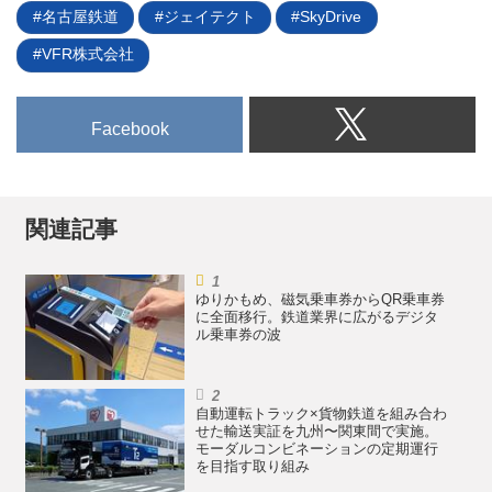
利用を可能にすることを発表し
名古屋鉄道
ジェイテクト
SkyDrive
た。
VFR株式会社
Facebook
関連記事
ゆりかもめ、磁気乗車券からQR乗車券
に全面移行。鉄道業界に広がるデジタ
ル乗車券の波
自動運転トラック×貨物鉄道を組み合わ
せた輸送実証を九州〜関東間で実施。
モーダルコンビネーションの定期運行
を目指す取り組み