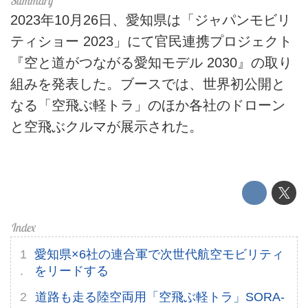
ライフスタイル
2023年10月26日、愛知県は「ジャパンモビリ
テクノロジー
ティショー 2023」にて官民連携プロジェクト
『空と道がつながる愛知モデル 2030』の取り
このメディアについて
組みを発表した。ブースでは、世界初公開と
運営会社
なる「空飛ぶ軽トラ」のほか各社のドローン
と空飛ぶクルマが展示された。
利用規約
プライバシーポリシー
ライター名簿
お問い合せ
愛知県×6社の連合軍で次世代航空モビリティ
広告掲載について
をリードする
道路も走る陸空両用「空飛ぶ軽トラ」SORA-