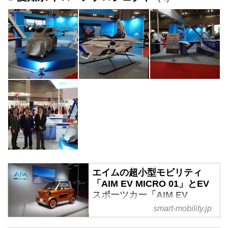
エイムの超小型モビリティ
「AIM EV MICRO 01」とEV
スポーツカー「AIM EV
SPORT 01」が注目の的 - ス
smart-mobility.jp
マートモビリティJP