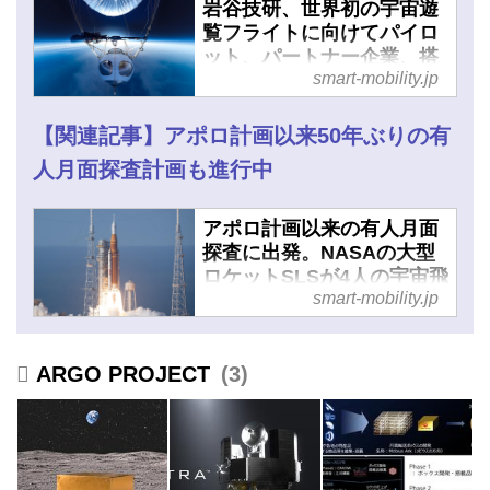
岩谷技研、世界初の宇宙遊
覧フライトに向けてパイロ
ット、パートナー企業、搭
smart-mobility.jp
乗客を募集開始 - スマート
モビリティJP
【関連記事】アポロ計画以来50年ぶりの有
人月面探査計画も進行中
アポロ計画以来の有人月面
探査に出発。NASAの大型
ロケットSLSが4人の宇宙飛
smart-mobility.jp
行士を乗せて地球-月間を往
復 - スマートモビリティJP
ARGO PROJECT
3