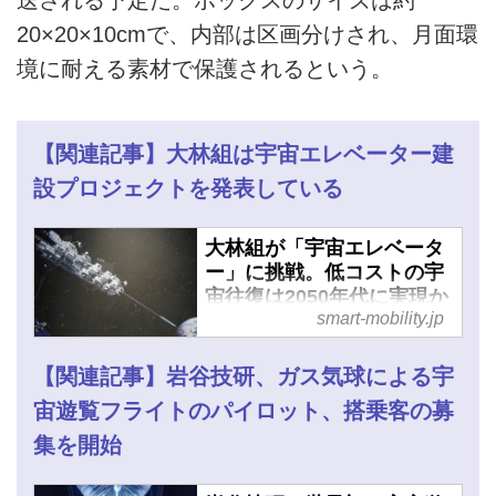
20×20×10cmで、内部は区画分けされ、月面環
境に耐える素材で保護されるという。
【関連記事】大林組は宇宙エレベーター建
設プロジェクトを発表している
大林組が「宇宙エレベータ
ー」に挑戦。低コストの宇
宙往復は2050年代に実現か
smart-mobility.jp
- スマートモビリティJP
【関連記事】岩谷技研、ガス気球による宇
宙遊覧フライトのパイロット、搭乗客の募
集を開始