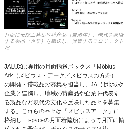
月面に伝統工芸品や特産品（自治体）、現代を象徴
する製品（企業）を輸送し、保管するプロジェクト
だ。
JALUXは専用の月面輸送ボックス「Möbius
Ark（メビウス・アーク／メビウスの方舟）」
の開発・搭載品の募集を担当し、JALは地域や
企業と連携し、地域の特産品や企業を代表す
る製品など現代の文化を反映した品々を募集
する。これらの品々は「メビウスアーク」に
格納し、ispaceの月面着陸船によって月面に輸
送される予定だ。ボックスのサイズは約