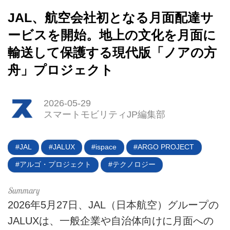
JAL、航空会社初となる月面配達サ
ービスを開始。地上の文化を月面に
輸送して保護する現代版「ノアの方
舟」プロジェクト
HOME
2026-05-29
スマートモビリティJP編集部
EV
電動バイク
JAL
JALUX
ispace
ARGO PROJECT
アルゴ・プロジェクト
テクノロジー
電動キックボード
ライフスタイル
2026年5月27日、JAL（日本航空）グループの
テクノロジー
JALUXは、一般企業や自治体向けに月面への