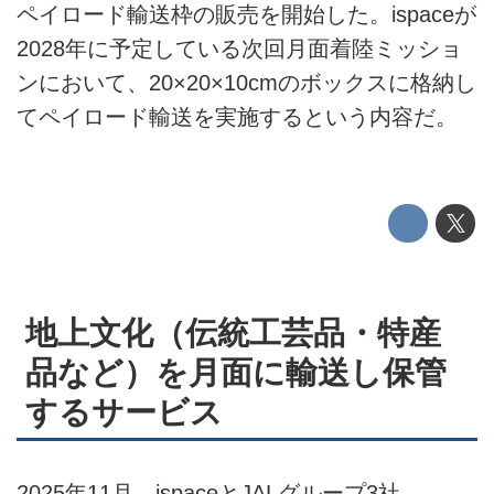
ペイロード輸送枠の販売を開始した。ispaceが
このメディアについて
2028年に予定している次回月面着陸ミッショ
運営会社
ンにおいて、20×20×10cmのボックスに格納し
てペイロード輸送を実施するという内容だ。
利用規約
プライバシーポリシー
ライター名簿
お問い合せ
地上文化（伝統工芸品・特産
広告掲載について
品など）を月面に輸送し保管
するサービス
2025年11月、ispaceとJALグループ3社