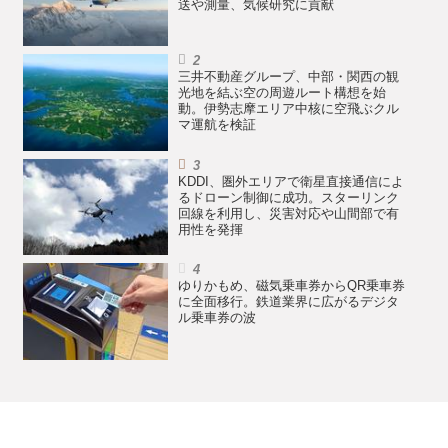
送や測量、気候研究に貢献
三井不動産グループ、中部・関西の観
光地を結ぶ空の周遊ルート構想を始
動。伊勢志摩エリア中核に空飛ぶクル
マ運航を検証
KDDI、圏外エリアで衛星直接通信によ
るドローン制御に成功。スターリンク
回線を利用し、災害対応や山間部で有
用性を発揮
ゆりかもめ、磁気乗車券からQR乗車券
に全面移行。鉄道業界に広がるデジタ
ル乗車券の波