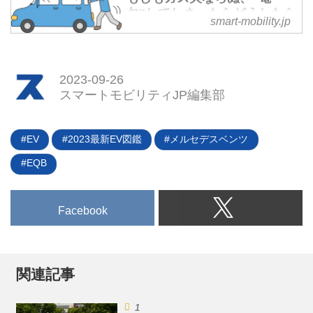
が、「Automotive News」によれ
欠”してしまったらどうしたら
smart-mobility.jp
ば、この会合では今後の日産北米
いいの？ - スマートモビリテ
戦略とともに、これから投入され
ィJP
る新型車に関する概略が明かされ
ガソリン車がガス欠してしまうこ
たという。その中でも注目された
2023-09-26
とがあるように、EVでもバッテ
のは、次世代リーフに関してだ。
スマートモビリティJP編集部
リー残量がなくなる“電欠”をして
初めて具体的な言及があり、同時
しまうことがある。ガソリンであ
にごく短時間ではあるが実車（コ
れば携帯缶で運んで補充すること
ンセプトモデル？）も公開された
EV
2023最新EV図鑑
メルセデスベンツ
もできるが、EVではどうしたら
こと。参加者はその大胆な変貌ぶ
よいのか。いざというときのため
EQB
りに衝撃を受けたという。（タイ
に、対処方法を覚えておこう。
トル写真はコンセプトカー「日産
チルアウト」）
Facebook
関連記事