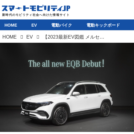
HOME
EV
電動バイク
電動キックボード
HOME
EV
【2023最新EV図鑑 メルセデスベンツ EQB】3列シートのコンパクトEVは日本市場にぴったり