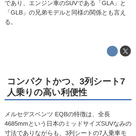
であり、エンジン車のSUVである「GLA」と
テクノロジー
「GLB」の兄弟モデルと同様の関係とも言え
る。
このメディアについて
運営会社
利用規約
プライバシーポリシー
コンパクトかつ、3列シート7
ライター名簿
人乗りの高い利便性
お問い合せ
広告掲載について
メルセデスベンツ EQBの特徴は、全長
4685mmという日本のミッドサイズSUVなみの
寸法でありながらも、3列シートの7人乗車モ