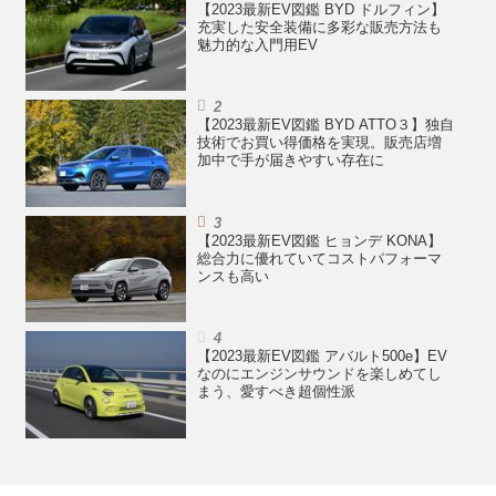
【2023最新EV図鑑 BYD ドルフィン】
充実した安全装備に多彩な販売方法も
魅力的な入門用EV
【2023最新EV図鑑 BYD ATTO３】独自
技術でお買い得価格を実現。販売店増
加中で手が届きやすい存在に
【2023最新EV図鑑 ヒョンデ KONA】
総合力に優れていてコストパフォーマ
ンスも高い
【2023最新EV図鑑 アバルト500e】EV
なのにエンジンサウンドを楽しめてし
まう、愛すべき超個性派