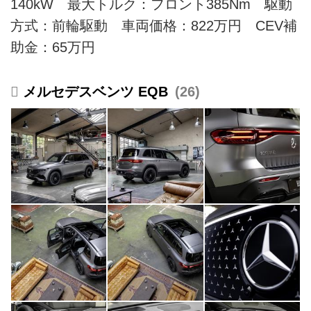
140kW 最大トルク：フロント385Nm 駆動
方式：前輪駆動 車両価格：822万円 CEV補
助金：65万円
メルセデスベンツ EQB
26