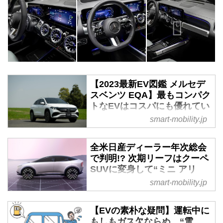
【2023最新EV図鑑 メルセデ
スベンツ EQA】最もコンパク
トなEVはコスパにも優れてい
る - スマートモビリティJP
smart-mobility.jp
2021年4月より、日本国内で発売
となったメルセデスベンツのSUV
全米日産ディーラー年次総会
タイプのEVとしては、最小モデ
で判明!? 次期リーフはクーペ
ルが「EQA」となる。同ブランド
SUVに変身して“ミニ アリ
のEVとしては、「EQC」に続く
ア”風に - スマートモビリティ
smart-mobility.jp
第2弾モデルとなる。
JP
この夏にラスベガスで開催された
【EVの素朴な疑問】運転中に
全米日産ディーラー年次総会だ
もしもガス欠ならぬ、“電