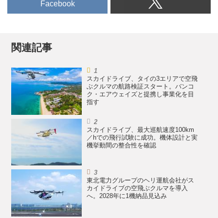
Facebook
関連記事
スカイドライブ、タイの3エリアで空飛
ぶクルマの航路検証スタート。バンコ
ク・エアウェイズと提携し事業化を目
指す
スカイドライブ、最大巡航速度100km
／hでの飛行試験に成功。機体設計と実
機挙動間の整合性を確認
東北電力グループのヘリ運航会社がス
カイドライブの空飛ぶクルマを導入
へ。2028年に1機納品見込み