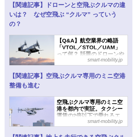
【関連記事】ドローンと空飛ぶクルマの違
いは？ なぜ空飛ぶ “クルマ” っていう
の？
【Q&A】航空業界の略語
「VTOL／STOL／UAM」
って何？ 話題のドローンや
smart-mobility.jp
空飛ぶクルマとの関係性は
- スマートモビリティJP
【関連記事】空飛ぶクルマ専用のミニ空港
整備も進む
空飛ぶクルマ専用のミニ空
港を都内で実証。タクシー
運賃の2倍以下で乗れるエ
smart-mobility.jp
アタクシー実現を目指す取
り組みが進む - スマートモ
ビリティJP