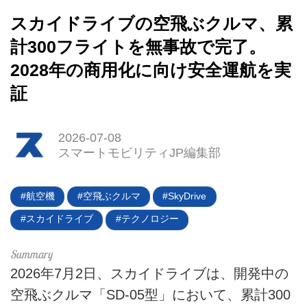
スカイドライブの空飛ぶクルマ、累
計300フライトを無事故で完了。
2028年の商用化に向け安全運航を実
証
HOME
2026-07-08
EV
スマートモビリティJP編集部
電動バイク
航空機
空飛ぶクルマ
SkyDrive
電動キックボード
スカイドライブ
テクノロジー
ライフスタイル
2026年7月2日、スカイドライブは、開発中の
テクノロジー
空飛ぶクルマ「SD-05型」において、累計300
このメディアについて