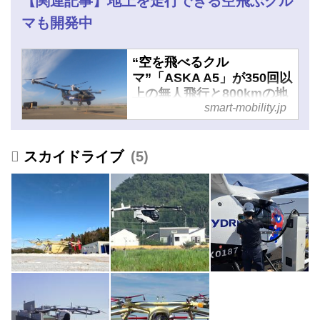
【関連記事】地上を走行できる空飛ぶクル
マも開発中
“空を飛べるクル
マ”「ASKA A5」が350回以
上の無人飛行と800kmの地
smart-mobility.jp
上走行に成功 - スマートモ
ビリティJP
スカイドライブ
5