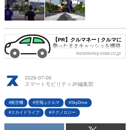
【PR】クルマネー | クルマに
乗ったままキャッシュを獲得
kurumoney.xstar.co.jp
最短30秒で仮審査！売却代金を受
取りながら、車を使い続けられま
す。急なお金が必要なら、マイカ
ーリースバック。車を使いながら
2026-07-08
お金を手元に。
スマートモビリティJP編集部
航空機
空飛ぶクルマ
SkyDrive
スカイドライブ
テクノロジー