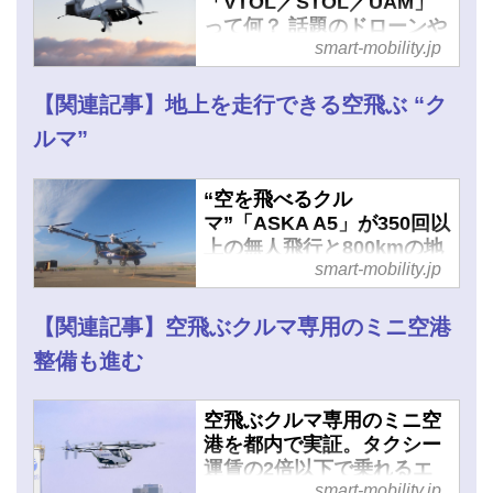
「VTOL／STOL／UAM」
って何？ 話題のドローンや
smart-mobility.jp
空飛ぶクルマとの関係性は
- スマートモビリティJP
【関連記事】地上を走行できる空飛ぶ “ク
ルマ”
“空を飛べるクル
マ”「ASKA A5」が350回以
上の無人飛行と800kmの地
smart-mobility.jp
上走行に成功 - スマートモ
ビリティJP
【関連記事】空飛ぶクルマ専用のミニ空港
整備も進む
空飛ぶクルマ専用のミニ空
港を都内で実証。タクシー
運賃の2倍以下で乗れるエ
smart-mobility.jp