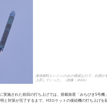
液体燃料エンジンのみの構成なので、白煙が
上昇していった。（画像：JAXA）
2月に実施された前回の打ち上げでは、搭載衛星「みちびき5号
因究明と対策が完了するまで、H3ロケットの後続機の打ち上げを