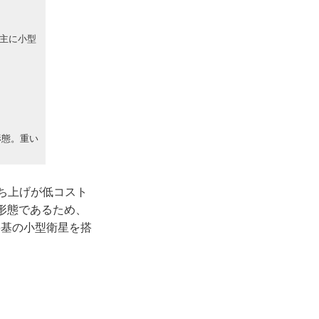
主に小型
形態。重い
打ち上げが低コスト
形態であるため、
6基の小型衛星を搭