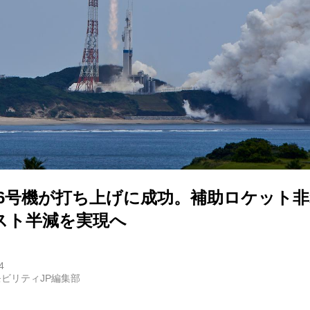
E
バイク
キックボード
フスタイル
ト6号機が打ち上げに成功。補助ロケット
ノロジー
スト半減を実現へ
メディアについて
4
ビリティJP編集部
会社