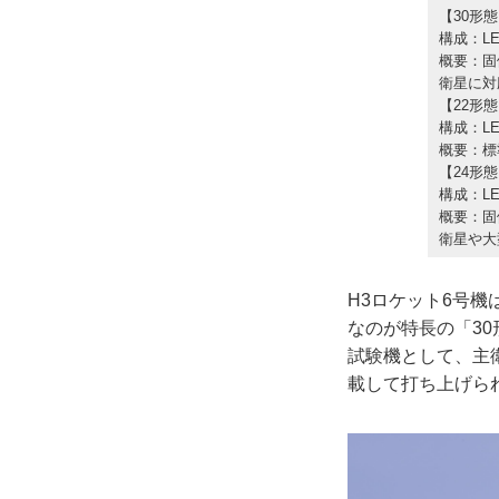
【30形
構成：LE
概要：固
衛星に対
【22形
構成：LE
概要：標
【24形
構成：LE
概要：固
衛星や大
H3ロケット6号
なのが特長の「3
試験機として、主
載して打ち上げら