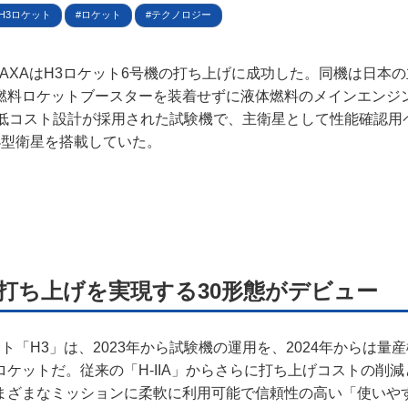
規約
H3ロケット
ロケット
テクノロジー
イバシーポリシー
日、JAXAはH3ロケット6号機の打ち上げに成功した。同機は日本
燃料ロケットブースターを装着せずに液体燃料のメインエンジ
ター名簿
る低コスト設計が採用された試験機で、主衛星として性能確認用
小型衛星を搭載していた。
い合せ
掲載について
打ち上げを実現する30形態がデビュー
ット「H3」は、2023年から試験機の運用を、2024年からは量
ケットだ。従来の「H-IIA」からさらに打ち上げコストの削
まざまなミッションに柔軟に利用可能で信頼性の高い「使いや