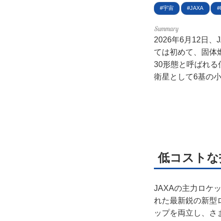
利用
宇宙
JAXA
プラ
2026年6月12
ては初めて、固体
ライ
30形態と呼ばれ
衛星として6基の
お問
広告
低コストな
JAXAの主力ロケ
れた最新鋭の新型ロ
ップを両立し、さ