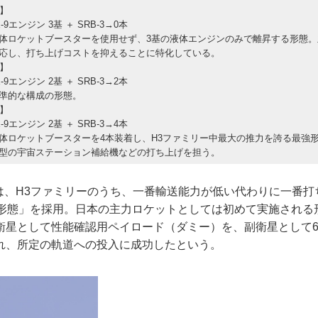
態】
-9エンジン 3基 ＋ SRB-3→0本
体ロケットブースターを使用せず、3基の液体エンジンのみで離昇する形態。
応し、打ち上げコストを抑えることに特化している。
態】
-9エンジン 2基 ＋ SRB-3→2本
準的な構成の形態。
態】
-9エンジン 2基 ＋ SRB-3→4本
体ロケットブースターを4本装着し、H3ファミリー中最大の推力を誇る最強
型の宇宙ステーション補給機などの打ち上げを担う。
機は、H3ファミリーのうち、一番輸送能力が低い代わりに一番
0形態」を採用。日本の主力ロケットとしては初めて実施される
衛星として性能確認用ペイロード（ダミー）を、副衛星として
れ、所定の軌道への投入に成功したという。