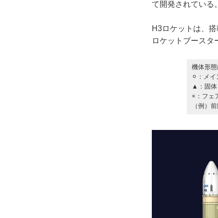
て開発されている
H3ロケットは、搭
ロケットブースタ
機体形態
⚪︎：メ
▲：固体
×：フェ
（例）前