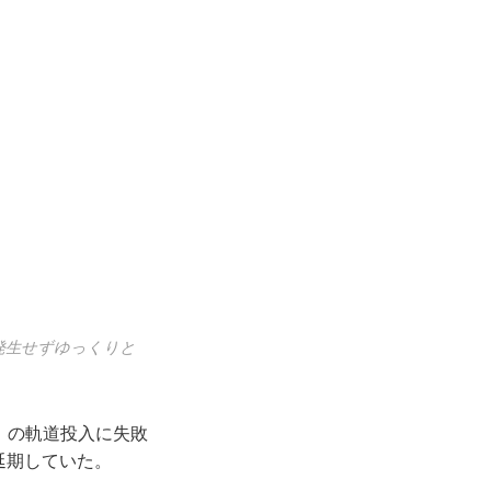
発生せずゆっくりと
機」の軌道投入に失敗
延期していた。