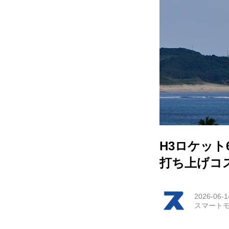
HOM
EV
電動
電動
ライ
H3ロケッ
テク
打ち上げコ
この
2026-06-1
スマートモ
運営