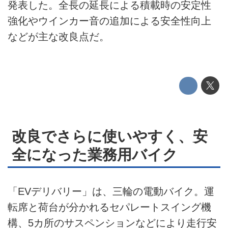
発表した。全長の延長による積載時の安定性
このメディアについて
強化やウインカー音の追加による安全性向上
などが主な改良点だ。
運営会社
利用規約
プライバシーポリシー
ライター名簿
改良でさらに使いやすく、安
お問い合せ
全になった業務用バイク
広告掲載について
「EVデリバリー」は、三輪の電動バイク。運
転席と荷台が分かれるセパレートスイング機
構、5カ所のサスペンションなどにより走行安