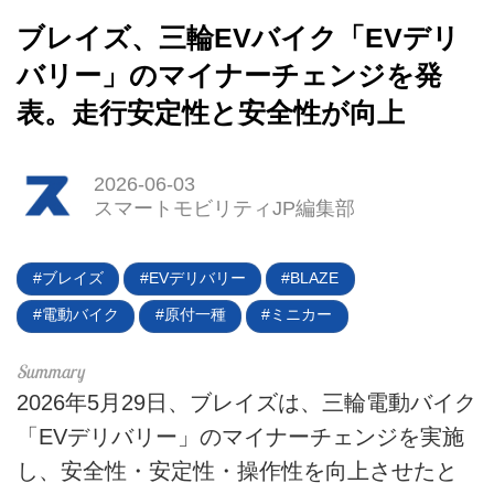
ブレイズ、三輪EVバイク「EVデリ
バリー」のマイナーチェンジを発
表。走行安定性と安全性が向上
2026-06-03
スマートモビリティJP編集部
HOME
EV
ブレイズ
EVデリバリー
BLAZE
電動バイク
電動バイク
原付一種
ミニカー
電動キックボード
2026年5月29日、ブレイズは、三輪電動バイク
ライフスタイル
「EVデリバリー」のマイナーチェンジを実施
し、安全性・安定性・操作性を向上させたと
テクノロジー