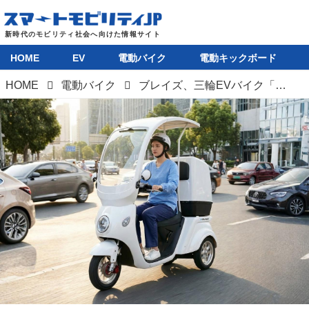
HOME
EV
電動バイク
電動キックボード
HOME
電動バイク
ブレイズ、三輪EVバイク「EVデリバリー」のマイナーチェンジを発表。走行安定性と安全性が向上