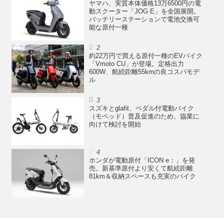
ヤマハ、実質本体価格13万6500円の電
動スクーター「JOG E」を全国展開。
バッテリーステーションで電池交換可
能な原付一種
約22万円で買える原付一種のEVバイク
「Vmoto CU」が登場。定格出力
600W、航続距離55kmの良コスパモデ
ル
スズキとglafit、ペダル付電動バイク
（モペッド）普及促進のため、協業に
向けて検討を開始
ホンダが電動原付「ICON e：」を発
売。新基準原付より安くて航続距離
81km＆収納スペースも充実のバイク