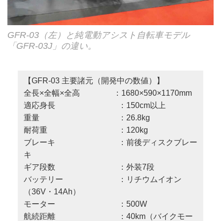
GFR-03（左）と純電動アシスト自転車モデル
「GFR-03J」の違い。
【GFR-03 主要諸元（開発中の数値）】
全長×全幅×全高 ：1680×590×1170mm
適応身長 ：150cm以上
重量 ：26.8kg
耐荷重 ：120kg
ブレーキ ：前後ディスクブレー
キ
ギア段数 ：外装7段
バッテリー ：リチウムイオン
（36V・14Ah）
モーター ：500W
航続距離 ：40km（バイクモー