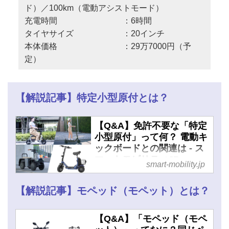
ド）／100km（電動アシストモード）
充電時間 ：6時間
タイヤサイズ ：20インチ
本体価格 ：29万7000円（予
定）
【解説記事】特定小型原付とは？
【Q&A】免許不要な「特定
小型原付」って何？ 電動キ
ックボードとの関連は - ス
マートモビリティJP
smart-mobility.jp
【解説記事】モペッド（モペット）とは？
【Q&A】「モペッド（モペ