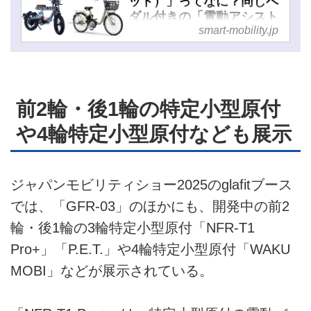
ット）」ってなに？同じペ
ダル付きの「電動アシスト
smart-mobility.jp
自転車」との違いを徹底解
説！ - スマートモビリティ
JP
前2輪・後1輪の特定小型原付
や4輪特定小型原付なども展示
ジャパンモビリティショー2025のglafitブース
では、「GFR-03」のほかにも、開発中の前2
輪・後1輪の3輪特定小型原付「NFR-T1
Pro+」「P.E.T.」や4輪特定小型原付「WAKU
MOBI」などが展示されている。