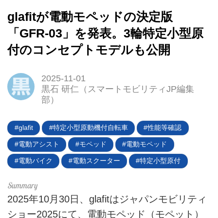
glafitが電動モペッドの決定版
「GFR-03」を発表。3輪特定小型原
付のコンセプトモデルも公開
2025-11-01
黒石 研仁（スマートモビリティJP編集
部）
glafit
特定小型原動機付自転車
性能等確認
電動アシスト
モペッド
電動モペッド
電動バイク
電動スクーター
特定小型原付
2025年10月30日、glafitはジャパンモビリティ
ショー2025にて、電動モペッド（モペット）