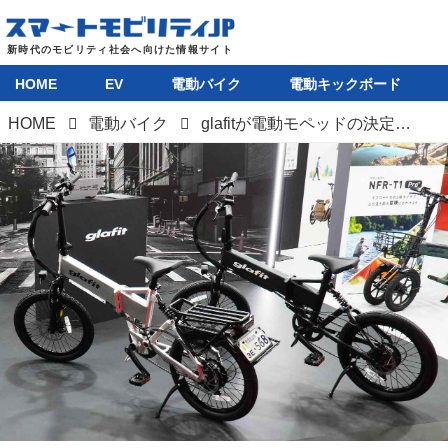
HOME
EV
電動バイク
電動キックボード
HOME
電動バイク
glafitが電動モペッドの決定版「GFR-03」を発表。3輪特定小型原付のコンセプトモデルも公開