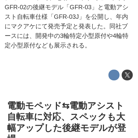
HOME
GFR-02の後継モデル「GFR-03」と電動アシ
EV
スト自転車仕様「GFR-03J」を公開し、年内
にマクアケにて発売予定と発表した。同社ブ
電動バイク
ースには、開発中の3輪特定小型原付や4輪特
電動キックボード
定小型原付なども展示される。
ライフスタイル
テクノロジー
このメディアについて
運営会社
電動モペッド⇆電動アシスト
自転車に対応、スペックも大
利用規約
幅アップした後継モデルが登
プライバシーポリシー