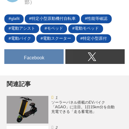
部）
glafit
特定小型原動機付自転車
性能等確認
電動アシスト
モペッド
電動モペッド
電動バイク
電動スクーター
特定小型原付
Facebook
関連記事
ソーラーパネル搭載のEVバイク
「AGAO」に注目。1日15km分を自動
充電できる「走る蓄電池」