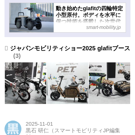
動き始めたglafitの四輪特定
小型原付。ボディを水平に
保つ技術を搭載した次世代
smart-mobility.jp
型シニアカー - スマートモ
ビリティJP
ジャパンモビリティショー2025 glafitブース
3
2025-11-01
黒石 研仁（スマートモビリティJP編集