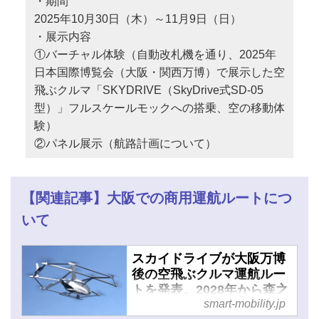
・期間
2025年10月30日（木）～11月9日（日）
・展示内容
①バーチャル体験（自動改札機を通り、2025年
日本国際博覧会（大阪・関西万博）で展示した空
飛ぶクルマ「SKYDRIVE（SkyDrive式SD-05
型）」フルスケールモックへの搭乗、空の移動体
験）
②パネル展示（航路計画について）
【関連記事】大阪での商用運航ルートにつ
いて
スカイドライブが大阪万博
後の空飛ぶクルマ運航ルー
トを発表。2028年から森之
smart-mobility.jp
宮エリアでサービス開始へ