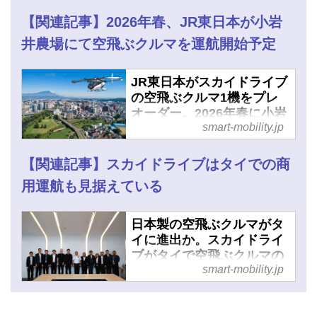
- スマートモビリティJP
【関連記事】2026年春、JR東日本が小岩
井農場にて空飛ぶクルマを運航開始予定
JR東日本がスカイドライブ
の空飛ぶクルマ1機をプレ
オーダー。2026年春に小岩
smart-mobility.jp
井農場にて運航を開始か -
スマートモビリティJP
【関連記事】スカイドライブはタイでの商
用運航も見据えている
日本製の空飛ぶクルマがタ
イに進出か。スカイドライ
ブがタイで空飛ぶクルマの
smart-mobility.jp
官民協議に参加 - スマート
モビリティJP