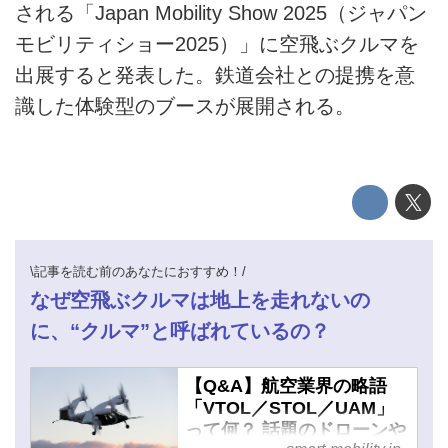
される「Japan Mobility Show 2025（ジャパン
運営会社
モビリティショー2025）」に空飛ぶクルマを
利用規約
出展すると発表した。鉄道会社との提携を意
識した体験型のブースが展開される。
プライバシーポリシー
ライター名簿
お問い合せ
広告掲載について
\記事を読む前のあなたにおすすめ！/
なぜ空飛ぶクルマは地上を走れないの
に、“クルマ”と呼ばれているの？
【Q&A】航空業界の略語
「VTOL／STOL／UAM」
って何？ 話題のドローンや