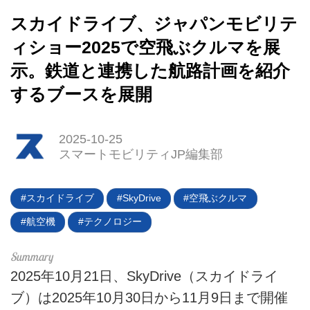
スカイドライブ、ジャパンモビリテ
ィショー2025で空飛ぶクルマを展
示。鉄道と連携した航路計画を紹介
するブースを展開
HOME
EV
2025-10-25
スマートモビリティJP編集部
電動バイク
電動キックボード
スカイドライブ
SkyDrive
空飛ぶクルマ
航空機
テクノロジー
ライフスタイル
テクノロジー
2025年10月21日、SkyDrive（スカイドライ
このメディアについて
ブ）は2025年10月30日から11月9日まで開催