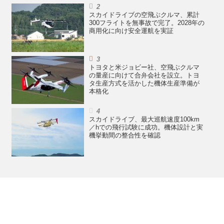
スカイドライブの空飛ぶクルマ、累計
300フライトを無事故で完了。2028年の
商用化に向け安全運航を実証
トヨタと米ジョビー社、空飛ぶクルマ
の量産に向けて合弁会社を設立。トヨ
タ生産方式を活かした機体生産準備が
本格化
スカイドライブ、最大巡航速度100km
／hでの飛行試験に成功。機体設計と実
機挙動間の整合性を確認