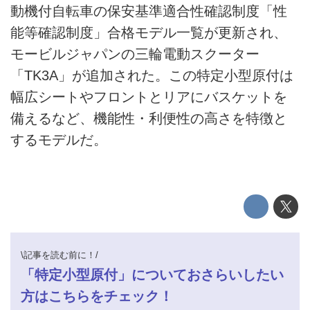
動機付自転車の保安基準適合性確認制度「性
電動キックボード
能等確認制度」合格モデル一覧が更新され、
ライフスタイル
モービルジャパンの三輪電動スクーター
「TK3A」が追加された。この特定小型原付は
テクノロジー
幅広シートやフロントとリアにバスケットを
このメディアについて
備えるなど、機能性・利便性の高さを特徴と
するモデルだ。
運営会社
利用規約
プライバシーポリシー
ライター名簿
\記事を読む前に！/
「特定小型原付」についておさらいしたい
お問い合せ
方はこちらをチェック！