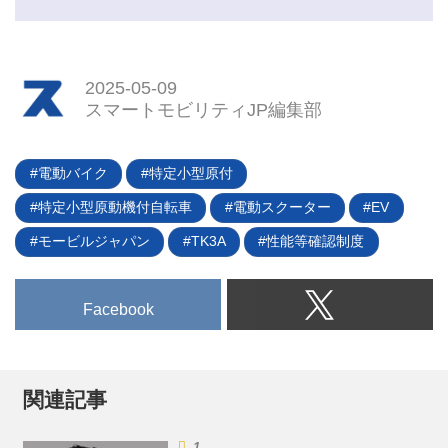
2025-05-09
スマートモビリティJP編集部
電動バイク
特定小型原付
特定小型原動機付自転車
電動スクーター
EV
モービルジャパン
TK3A
性能等確認制度
Facebook
関連記事