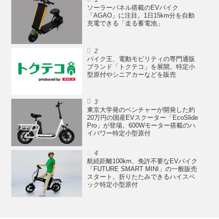
ソーラーパネル搭載のEVバイク
「AGAO」に注目。1日15km分を自動
充電できる「走る蓄電池」
バイク王、電動モビリティの専門通販
ブランド「トクテコ」を展開。特定小
型原付やシニアカーなどを販売
東京大学発のベンチャーが開発した約
20万円の国産EVスクーター「EcoSlide
Pro」が登場。600Wモーター搭載のハ
イパワー特定小型原付
航続距離100km、免許不要なEVバイク
「FUTURE SMART MINI」の一般販売
スタート。折りたたみできるハイスペ
ック特定小型原付