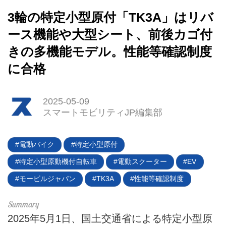
3輪の特定小型原付「TK3A」はリバ
ース機能や大型シート、前後カゴ付
きの多機能モデル。性能等確認制度
に合格
2025-05-09
スマートモビリティJP編集部
電動バイク
特定小型原付
特定小型原動機付自転車
電動スクーター
EV
HOME
モービルジャパン
TK3A
性能等確認制度
EV
電動バイク
2025年5月1日、国土交通省による特定小型原