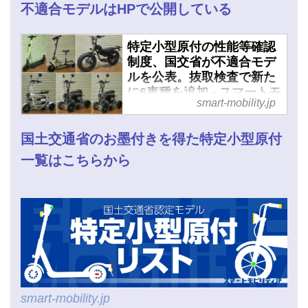
不適合モデルはHPで公開している
特定小型原付の性能等確認
制度、国交省が不適合モデ
ルを公表。抜取検査で新た
に6車種を追加 - スマートモ
smart-mobility.jp
ビリティJP
国土交通省のお墨付きを得た特定小型原付
一覧はこちらから
smart-mobility.jp