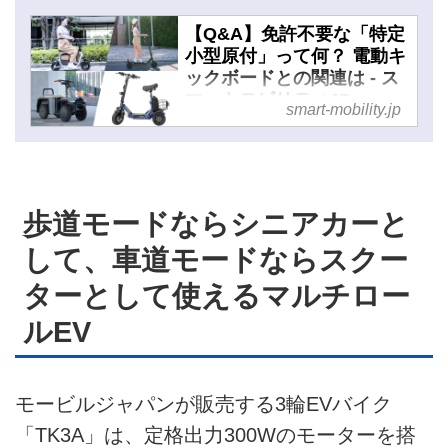
広告掲載について
【Q&A】免許不要な「特定
小型原付」って何？ 電動キ
ックボードとの関連は - ス
マートモビリティJP
smart-mobility.jp
歩道モードならシニアカーと
して、車道モードならスクー
ターとして使えるマルチロー
ルEV
モービルジャパンが販売する3輪EVバイク
「TK3A」は、定格出力300Wのモーターを搭