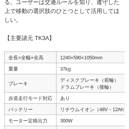
る。ユーザーは交通ルールを知り、遵守した
上で移動の選択肢のひとつとして活用してほ
しい。
【主要諸元 TK3A】
全長×全幅×全高
1240×590×1050mm
重量
37kg
ディスクブレーキ（前輪）
ブレーキ
ドラムブレーキ（後輪）
歩道走行モード対応
あり
バッテリー
リチウムイオン（48V・12Ah）
モーター定格出力
300W