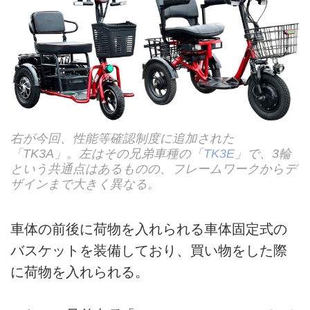
右が今回、性能等確認制度に追加された
「TK3A」。左はその兄弟車種の「
TK3E
」で、3輪
という共通点はあるものの、フレームワークからデ
ザインまで大きく異なる。
車体の前後に荷物を入れられる車体固定式の
バスケットを装備しており、買い物をした際
に荷物を入れられる。