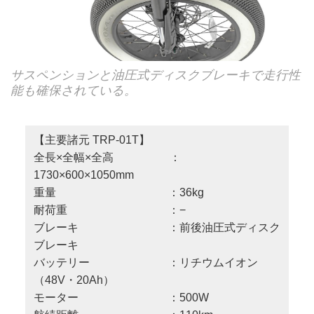
サスペンションと油圧式ディスクブレーキで走行性
能も確保されている。
【主要諸元 TRP-01T】
全長×全幅×全高 ：
1730×600×1050mm
重量 ：36kg
耐荷重 ：−
ブレーキ ：前後油圧式ディスク
ブレーキ
バッテリー ：リチウムイオン
（48V・20Ah）
モーター ：500W