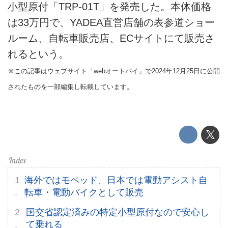
小型原付「TRP-01T」を発売した。本体価格
HOME
は33万円で、YADEA直営店舗の表参道ショー
ルーム、自転車販売店、ECサイトにて販売さ
EV
れるという。
電動バイク
※この記事はウェブサイト「webオートバイ」で2024年12月25日に公開
されたものを一部編集し転載しています。
電動キックボード
ライフスタイル
テクノロジー
このメディアについて
海外ではモペッド、日本では電動アシスト自
運営会社
転車・電動バイクとして販売
国交省認定済みの特定小型原付なので安心し
利用規約
て乗れる