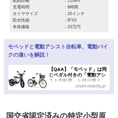
航続距離 ：110km
充電時間 ：6時間
タイヤサイズ ：20インチ
防水性能 ：IPX5
本体価格 ：33万円
モペッドと電動アシスト自転車、電動バイ
クの違いを解説！
【Q&A】「モペッド」は同
じペダル付きの「電動アシ
スト自転車」と何が違う
smart-mobility.jp
の？ - スマートモビリティ
JP
国交省認定済みの特定小型原