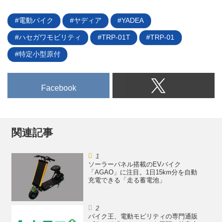
電動バイク
ヤディア
YADEA
ハセガワモビリティ
TRP-01T
TRP-01
特定小型原付
Facebook
関連記事
ソーラーパネル搭載のEVバイク
「AGAO」に注目。1日15km分を自動
充電できる「走る蓄電池」
バイク王、電動モビリティの専門通販