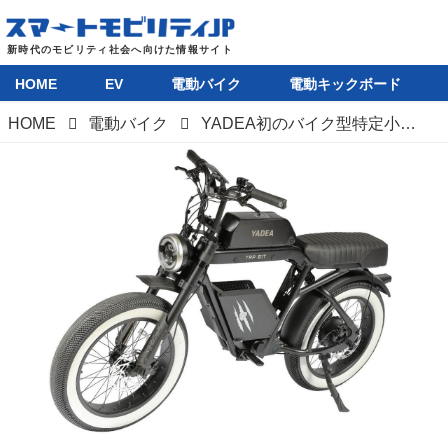
HOME
EV
電動バイク
電動キックボード
HOME
電動バイク
YADEA初のバイク型特定小型原付「TRP-01T」が登場。免許不要で乗れるEVバイク