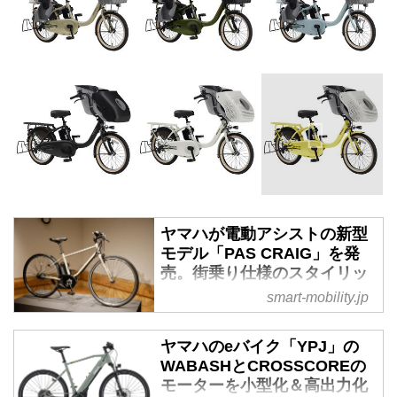
ヤマハが電動アシストの新型
モデル「PAS CRAIG」を発
売。街乗り仕様のスタイリッ
シュデザイン - スマートモビ
smart-mobility.jp
リティJP
2023年11月16日、ヤマハ発動機
ヤマハのeバイク「YPJ」の
が新型電動アシスト自転車「PAS
WABASHとCROSSCOREの
CRAIG（パス クレイグ）」を
モーターを小型化＆高出力化