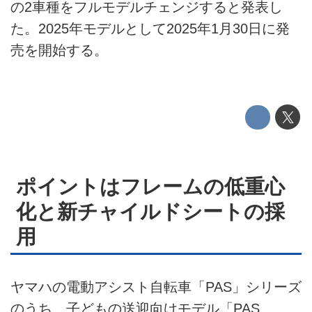
の2車種をフルモデルチェンジすると発表し
HOME
た。2025年モデルとして2025年1月30日に発
EV
売を開始する。
電動バイク
電動キックボード
ライフスタイル
テクノロジー
ポイントはフレームの低重心
化と新チャイルドシートの採
このメディアについて
用
運営会社
利用規約
ヤマハの電動アシスト自転車「PAS」シリーズ
のうち、子どもの送迎向けモデル「PAS