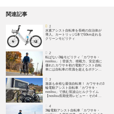
関連記事
水素アシスト自転車を長崎の自治体が
導入。カートリッジ1本で50km走れる
クリーンモビリティ
転ばない3輪モビリティ「カワサキ・
noslisu」｜登坂力、積載力、安定感に
優れたカワサキ初の電動アシスト自転
車には自転車の常識を超えるポテンシ
ャルがある【noslisu長期使用レビュ
ー・その5 まとめ編】
激坂も余裕な最強自転車！ カワサキの3
輪電動アシスト自転車「カワサキ・
noslisu」で挑む筑波山ヒルクライム
【noslisu長期使用レビュー・その4 登
坂性能テスト編】
3輪電動アシスト自転車「カワサキ・