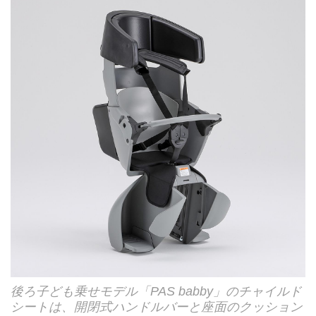
後ろ子ども乗せモデル「PAS babby」のチャイルド
シートは、開閉式ハンドルバーと座面のクッション