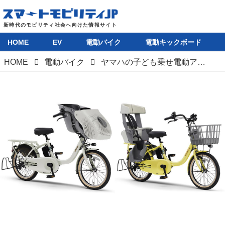
HOME
EV
電動バイク
電動キックボード
HOME
電動バイク
ヤマハの子ども乗せ電動アシスト自転車「PAS babby」と「PAS kiss」が大幅進化