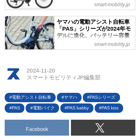
2024年3月29日に発売すると発表
- スマートモビリティJP
smart-mobility.jp
した。（タイトル写真はマットグ
2024年9月4日、ヤマハ発動機は
レイッシュベージュモデル）
スポーツ電動アシスト自転車ブラ
ヤマハの電動アシスト自転車
ンドYPJシリーズのうち、ワバッ
「PAS」シリーズが2024年モ
シュRT（WABASH RT）とクロ
デルに進化。バッテリー容量
スコアRC（CROSSCORE RC）
がアップし充電器が小型化 -
smart-mobility.jp
のモーターを小型化＆高出力化を
スマートモビリティJP
するなどの一部改良を発表。同年
2024年5月15日、ヤマハ発動機株
10月9日に販売をスタートすると
式会社は同社の電動アシスト自転
2024-11-20
いう。
車「PASシリーズ」のうち、ママ
スマートモビリティJP編集部
チャリの「PAS SION-U（パス シ
オンユー）」20型／24型、26型
でスポーティ＆カジュアルな
電動アシスト自転車
ヤマハ
PASシリーズ
「PAS VIENTA5（パス ヴィエン
PAS
電動バイク
PAS babby
PAS kiss
タ ファイブ）」、26型でスポー
ティな「PAS Brace（パス ブレイ
ス）」の3車種の2024年モデルを
Facebook
発売開始する。