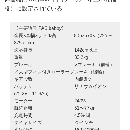
格）に設定されている。
【主要諸元 PAS babby】
全長×全幅×サドル高 ：1805×570×（725〜
875）mm
適応身長 ：142cm以上
重量 ：33.2kg
ブレーキ ：Vブレーキ（前輪）
／大型フィン付きローラーブレーキ（後輪）
ギア段数 ：内装3段
バッテリー ：リチウムイオン
(25.2V・15.8Ah)
モーター ：240W
航続距離 ：51〜77km
充電時間 ：4.5時間
タイヤサイズ ：20インチ
本体価格 ：18万4000円