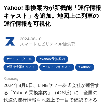
Yahoo! 乗換案内が新機能「運行情報
キャスト」を追加。地図上に列車の
運行情報を可視化
HOME
2024-08-10
スマートモビリティJP編集部
EV
電動バイク
ライフスタイル
Yahoo!乗換案内
運行情報キャスト
トレインキャスト
Yahoo!
電動キックボード
ライフスタイル
2024年8月6日、LINEヤフー株式会社が運営す
る「Yahoo! 乗換案内」（iOS版）に、全国の
テクノロジー
鉄道の運行情報を地図上で一目で確認できる
このメディアについて