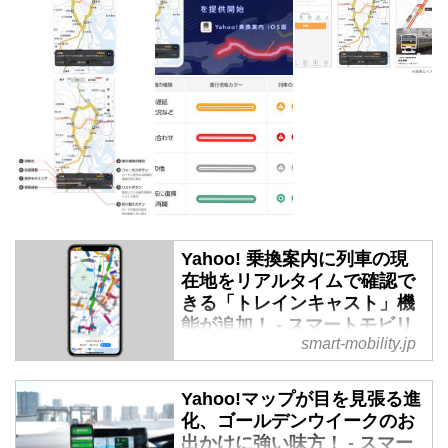
Yahoo! 乗換案内に列車の現
在地をリアルタイムで確認で
きる「トレインキャスト」機
能が追加！ - スマートモビリ
smart-mobility.jp
ティJP
2023年8月31日、乗換検索アプリ
Yahoo!マップが目を見張る進
「Yahoo! 乗換案内」（iOS版）の
化、ゴールデンウイークのお
路線図が「公共交通マップ」とし
出かけに強い味方！ - スマー
てリニューアルした。最大の特徴