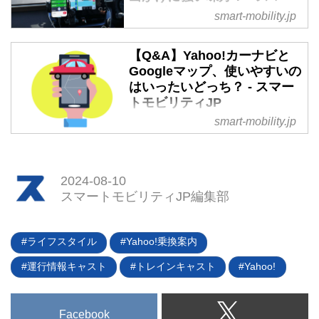
トモビリティJP
smart-mobility.jp
は、地図デザインの視認性が向上
し、全国で運行する約700路線の
まもなくゴールデンウイークだ
動きを列車のアイコンで地図上か
が、出掛けた先で活用してもらい
【Q&A】Yahoo!カーナビと
らリアルタイムで確認できる「ト
たいのがナビアプリだ。普段はマ
Googleマップ、使いやすいの
レインキャスト」機能が追加され
イカーでカーナビを使っている人
はいったいどっち？ - スマー
たことである。
も、旅先となればレンタカーやタ
トモビリティJP
クシーなどを利用することになる
smart-mobility.jp
ナビアプリの中で不動の人気を誇
はず。そんな時にナビアプリを上
っているのが「Yahoo!カーナビ」
手に使いこなすことで、より効率
と「Googleマップ」だ。いずれ
的な動きができるようになる。こ
のアプリも無料で使え、機能面で
2024-08-10
こではカーナビ機能のサブディス
の評価はおおよそ高い。その意味
スマートモビリティJP編集部
プレイ化を「Apple CarPlay」対
でこのふたつはナビアプリの双璧
応で実現した「Yahoo!マップ」に
とも言える存在だ。ここではこの
注目してみた。
二強を例にスマホによるカーナビ
ライフスタイル
Yahoo!乗換案内
用アプリの最新事情を見ていく。
運行情報キャスト
トレインキャスト
Yahoo!
Facebook