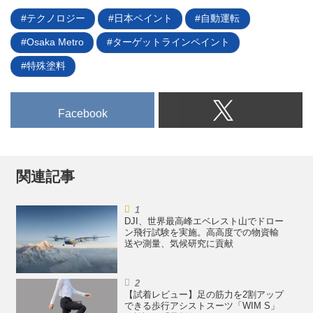
う電動ロボット芝刈機。2017年
る。2024年6月のフランス／イタ
テクノロジー
日本ペイント
自動運転
に初代モデル「Miimo HRM520」
リアを皮切りに、9月にはドイツ
が発売されて以来、公園や幼稚
Osaka Metro
ターゲットラインペイント
でも発売が予定され、去る7月15
園、学校、企業などで芝刈り・草
日には10月からイギリスでも発売
特殊塗料
刈り作業の...
が開始されることがアナウンスさ
れた。（タイトル写真は日産車と
並んで販売される「サイレンス
Facebook
S04ナノカー」）
関連記事
DJI、世界最高峰エベレスト山でドロー
ン飛行試験を実施。高高度での物資輸
送や測量、気候研究に貢献
【試着レビュー】足の筋力を2割アップ
できる歩行アシストスーツ「WIM S」