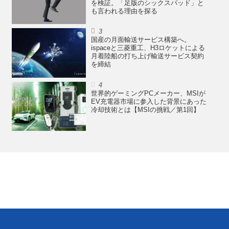
を検証。「足版のシックスパッド」と
も言われる理由を探る
国産の月面輸送サービス構築へ。
ispaceと三菱重工、H3ロケットによる
月着陸船の打ち上げ輸送サービス契約
を締結
世界的ゲーミングPCメーカー、MSIが
EV充電器市場に参入した背景にあった
冷却技術とは【MSIの挑戦／第1回】