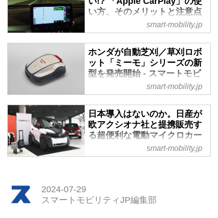
い!? 「Apple CarPlay」の使
い方、そのメリットと注意点
とは - スマートモビリティJP
smart-mobility.jp
クルマとiPhoneを接続すること
で、ナビをはじめさまざまなアプ
ホンダが自動芝刈／草刈ロボ
リを車載ディスプレイで利用でき
ット「ミーモ」シリーズの新
るのが「Apple CarPlay」だが、
型を発売開始 - スマートモビ
今回はその便利な機能を100％使
リティJP
smart-mobility.jp
いこなす方法をわかりやすく解説
2024年7月19日、ホンダはロボッ
したい。
ト芝刈機／草刈機「Miimo（ミー
日本導入はないのか。日産が
モ）」シリーズの改良モデル
欧アクシオナ社と提携販売す
「Miimo HRM2500 Live」と
る超便利な電動マイクロカー
「Grass Miimo HRM4000 Live」
- スマートモビリティJP
smart-mobility.jp
を発売した。
日産はスペイン・バルセロナに本
遠隔操作・監視機能を標準搭載
拠を置くアクシオナ社との提携を
ホンダが発売している「ミーモ」
発表後、同社のEVブランド「サ
2024-07-29
は、エリアワイヤーで指定した範
イレンス」から発売されている電
スマートモビリティJP編集部
囲内の芝刈り／草刈り作業を設定
動バイクとマイクロモビリティを
したプログラムに従って自動で行
日産ディーラー網で販売してい