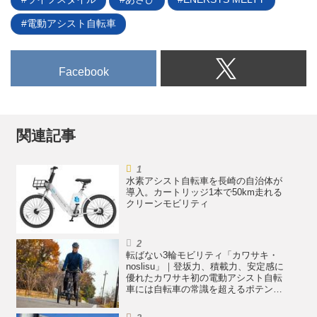
ほか、月額制レンタルでの提供も
電動アシスト自転車
12月4日より受付が開始される。
Facebook
関連記事
水素アシスト自転車を長崎の自治体が
導入。カートリッジ1本で50km走れる
クリーンモビリティ
転ばない3輪モビリティ「カワサキ・
noslisu」｜登坂力、積載力、安定感に
優れたカワサキ初の電動アシスト自転
車には自転車の常識を超えるポテンシ
ャルがある【noslisu長期使用レビュ
ー・その5 まとめ編】