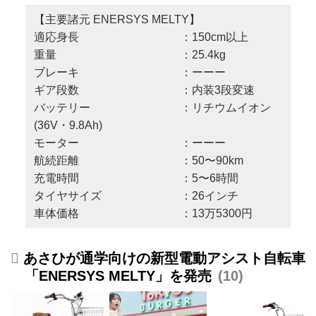
【主要諸元 ENERSYS MELTY】
適応身長 ：150cm以上
重量 ：25.4kg
ブレーキ ：ーーー
ギア段数 ：内装3段変速
バッテリー ：リチウムイオン
(36V・9.8Ah)
モーター ：ーーー
航続距離 ：50〜90km
充電時間 ：5〜6時間
タイヤサイズ ：26インチ
車体価格 ：13万5300円
あさひが通学向けの新型電動アシスト自転車
「ENERSYS MELTY」を発売
10