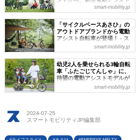
ンドから、新型電動アシスト
自転車「LOGワゴンe」が登
smart-mobility.jp
場 - スマートモビリティJP
2024年1月10日、株式会社あさひ
「サイクルベースあさひ」の
が展開するアウトドアブランド
アウトドアブランドから電動
アシスト自転車が登場！ - ス
「LOGシリーズ」のラインナップ
マートモビリティJP
に、電動アシスト自転車「LOGワ
smart-mobility.jp
ゴンe」が追加された。アウトド
2023年9月19日、株式会社あさひ
アシーンをはじめ、様々な用途に
がアウトドア用自転車のオリジナ
幼児2人を乗せられる3輪自転
対応してくれそうだ。
ルブランドLOGシリーズから、電
車「ふたごじてんしゃ」に、
動アシスト自転車「LOG アドベ
待望の電動アシストモデルが
ンチャーe」を発売した。価格は
登場！ - スマートモビリティ
smart-mobility.jp
17万3800円。
JP
2023年11月20日、自転車用チャ
イルドシートメーカーのオージー
2024-07-25
ケー技研（OGK技研）が、幼児2
スマートモビリティJP編集部
人同乗用三輪電動アシスト自転車
「ふたごじてんしゃアシスト」の
予約受付を開始した。通常販売の
ライフスタイル
あさひ
ENERSYS MELTY