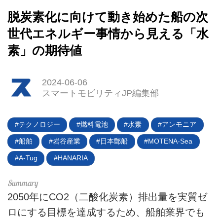
脱炭素化に向けて動き始めた船の次
世代エネルギー事情から見える「水
素」の期待値
2024-06-06
スマートモビリティJP編集部
HOME
EV
テクノロジー
燃料電池
水素
アンモニア
電動バイク
船舶
岩谷産業
日本郵船
MOTENA-Sea
A-Tug
HANARIA
電動キックボード
ライフスタイル
2050年にCO2（二酸化炭素）排出量を実質ゼ
ロにする目標を達成するため、船舶業界でも
テクノロジー