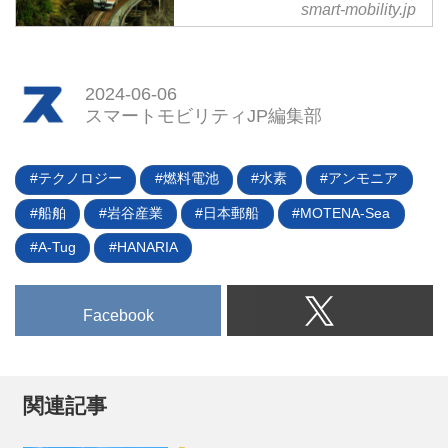
よるハイブリッド運航を可能とす
- スマートモビリティJP
smart-mobility.jp
る次世代のゼロエミッション内航
ディーゼル鉄道車両に代わる次世
コンテナ船を建造、神戸～広島航
代車両として「水素動力車両」の
路へ投入し、実証実験を行うこと
開発を発表（2023年11月）して
2024-06-06
を発表した。
いるJR東海は、新たにENEOS、
スマートモビリティJP編集部
日立製作所と連携して水素サプラ
イチェーンの構築に乗り出す。去
る24年5月16日、この3社による
テクノロジー
燃料電池
水素
アンモニア
基本合意書が締結された。JR東
船舶
岩谷産業
日本郵船
MOTENA-Sea
海の非電化路線へ安定した水素供
給を目指すとともに、鉄道車両内
A-Tug
HANARIA
で水素を製造する世界初の技術に
も挑戦していくという。（タイト
ル写真はJR東海の非電化路線で
Facebook
ある高山線）
関連記事