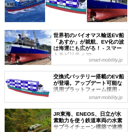
世界初のバイオマス輸送EV船
「あすか」が就航、EV化の波
は海運にも広がる！ - スマー
トモビリティJP
smart-mobility.jp
近年では、陸上交通だけでなく海
上輸送でも電動化の取り組みが積
交換式バッテリー搭載のEV船
極的に行われている。今回ご紹介
が登場。アップデート可能な
する「あすか」は、2023年6月30
汎用プラットフォーム採用 -
日に竣工したばかりの新造船で、
スマートモビリティJP
smart-mobility.jp
国内の輸送を行う内航貨物船と呼
ばれるタイプであり、世界初のバ
2024年4月18日、井本商運と
イオマス輸送EV船だそうだ。
Marindowsは、日本初となる交換
JR東海、ENEOS、日立が水
式コンテナ蓄電池を用い、コンテ
素動力を使う鉄道車両の水素
ナ蓄電池、船内蓄電池、発電機に
サプライチェーン構築で連携