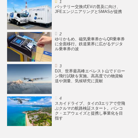
バッテリー交換式EVの普及に向け、
JFEエンジニアリングとSMASが提携
ゆりかもめ、磁気乗車券からQR乗車券
に全面移行。鉄道業界に広がるデジタ
ル乗車券の波
DJI、世界最高峰エベレスト山でドロー
ン飛行試験を実施。高高度での物資輸
送や測量、気候研究に貢献
スカイドライブ、タイの3エリアで空飛
ぶクルマの航路検証スタート。バンコ
ク・エアウェイズと提携し事業化を目
指す