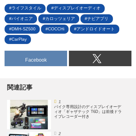
ないという考え方だ。一方で信頼
ライフスタイル
ディスプレイオーディオ
性や使い勝手を踏まえれば、「車
載カーナビ」の存在も無視できな
パイオニア
カロッツェリア
ナビアプリ
い。そこで、今回は「車載カーナ
DMH-SZ500
COCCHi
アンドロイドオート
ビ」と「カーナビ用アプリ」を比
較しつつ、それぞれについて考え
CarPlay
てみたい。（タイトル写真は日産
セレナに用意された「Nissan
Connectナビゲーションシステ
Facebook
ム」）...
関連記事
バイク専用設計のディスプレイオーデ
ィオ「ギャザテック T6D」は前後ドラ
イブレコーダー付き