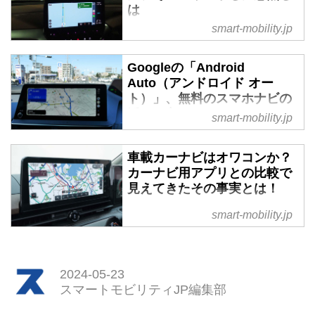
は
smart-mobility.jp
クルマとiPhoneを接続すること
で、ナビをはじめさまざまなアプ
リを車載ディスプレイで利用でき
Googleの「Android
るのが「Apple CarPlay」だが、
Auto（アンドロイド オー
今回はその便利な機能を100％使
ト）」、無料のスマホナビの
いこなす方法をわかりやすく解説
活かし方
smart-mobility.jp
したい。
アンドロイドオート（Android
Auto）とはこのところよく耳にす
車載カーナビはオワコンか？
るが、いったい何なのか。ひとこ
カーナビ用アプリとの比較で
とで言ってしまうと「スマホのア
見えてきたその事実とは！
ンドロイドに対応するカーナビア
「もはや高いカーナビなんていら
smart-mobility.jp
プリ」ということになる。では実
ないんじゃないの？」最近になっ
際にどのように使うのか。どんな
てよく聞く話だ。その背景にはス
機能があるのかをわかりやすく解
マホで使うカーナビ用アプリの存
説しよう。
2024-05-23
在がある。その性能レベルが上が
スマートモビリティJP編集部
ってきている今、あえて大枚をは
たいてカーナビを導入する必要は