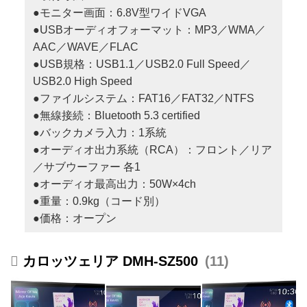
●モニター画面：6.8V型ワイドVGA
●USBオーディオフォーマット：MP3／WMA／
AAC／WAVE／FLAC
●USB規格：USB1.1／USB2.0 Full Speed／
USB2.0 High Speed
●ファイルシステム：FAT16／FAT32／NTFS
●無線接続：Bluetooth 5.3 certified
●バックカメラ入力：1系統
●オーディオ出力系統（RCA）：フロント／リア
／サブウーファー 各1
●オーディオ最高出力：50W×4ch
●重量：0.9kg（コード別）
●価格：オープン
カロッツェリア DMH-SZ500
11