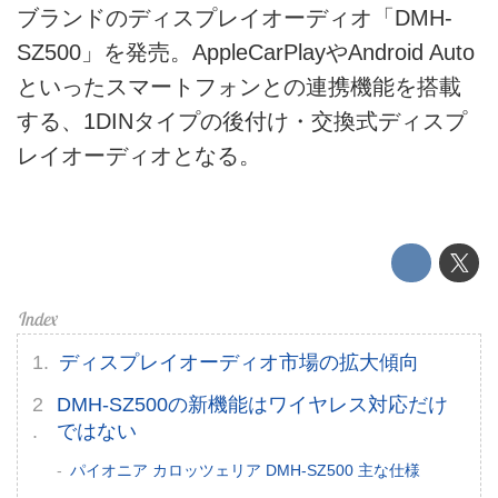
電動バイク
ブランドのディスプレイオーディオ「DMH-
SZ500」を発売。AppleCarPlayやAndroid Auto
電動キックボード
といったスマートフォンとの連携機能を搭載
ライフスタイル
する、1DINタイプの後付け・交換式ディスプ
レイオーディオとなる。
テクノロジー
このメディアについて
運営会社
利用規約
ディスプレイオーディオ市場の拡大傾向
プライバシーポリシー
DMH-SZ500の新機能はワイヤレス対応だけ
ライター名簿
ではない
パイオニア カロッツェリア DMH-SZ500 主な仕様
お問い合せ