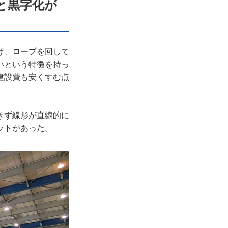
と黒字化が
げ、ロープを回して
いという特徴を持っ
建設費も安くすむ点
きず線形が直線的に
ットがあった。