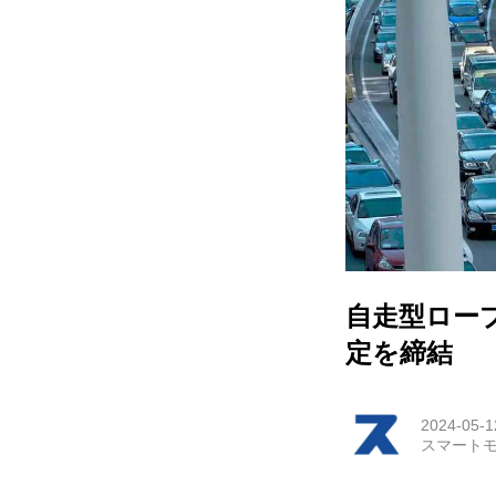
HOM
EV
電動
電動
ライ
自走型ロープ
テク
定を締結
この
2024-05-1
スマートモ
運営