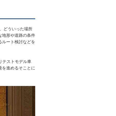
踏まえ、どういった場所
な地形や道路の条件
るルート検討などを
乗りテストモデル車
発を進めるそことに