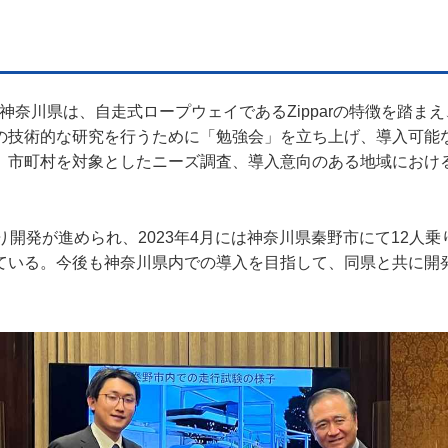
ructureと神奈川県は、自走式ロープウェイであるZipparの特徴を
の技術的な研究を行うために「勉強会」を立ち上げ、導入可能
、市町村を対象としたニーズ調査、導入意向のある地域におけ
8年より開発が進められ、2023年4月には神奈川県秦野市にて12人
ている。今後も神奈川県内での導入を目指して、同県と共に開