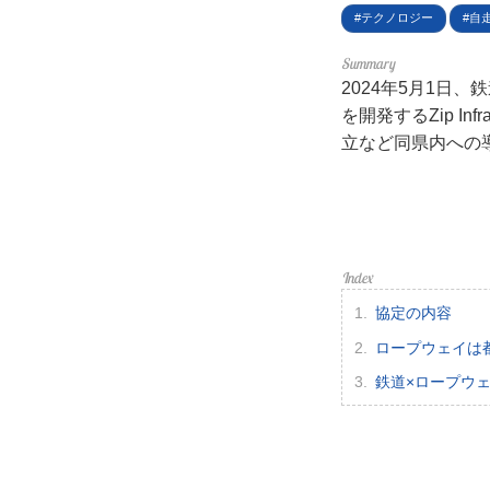
利用
テクノロジー
自
プラ
2024年5月1日
を開発するZip I
ライ
立など同県内への
お問
広告
協定の内容
ロープウェイは
鉄道×ロープウェ