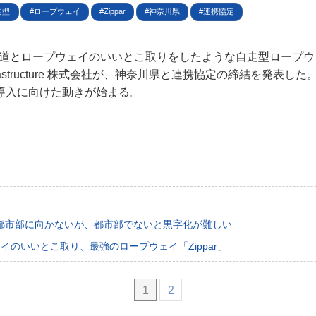
規約
走型
ロープウェイ
Zippar
神奈川県
連携協定
イバシーポリシー
、鉄道とロープウェイのいいとこ取りをしたような自走型ロープウェイ
nfrastructure 株式会社が、神奈川県と連携協定の締結を発表
ター名簿
導入に向けた動きが始まる。
い合せ
掲載について
都市部に向かないが、都市部でないと黒字化が難しい
イのいいとこ取り、最強のロープウェイ「Zippar」
1
2