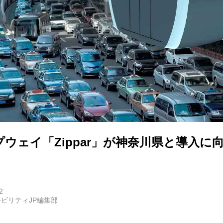
E
バイク
キックボード
フスタイル
ウェイ「Zippar」が神奈川県と導入に
ノロジー
メディアについて
2
ビリティJP編集部
会社