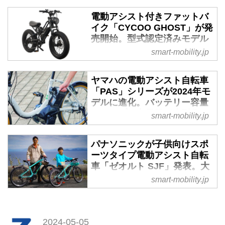
電動アシスト付きファットバ
イク「CYCOO GHOST」が発
売開始。型式認定済みモデル
- スマートモビリティJP
smart-mobility.jp
2024年4月24日、株式会社
CYCOO JAPAN（サイクー ジャ
ヤマハの電動アシスト自転車
パン）は、電動アシストファット
「PAS」シリーズが2024年モ
バイク「CYCOO GHOST」を
デルに進化。バッテリー容量
2024年5月中旬頃発売すると発表
がアップし充電器が小型化 -
smart-mobility.jp
した。
スマートモビリティJP
2024年5月15日、ヤマハ発動機株
パナソニックが子供向けスポ
式会社は同社の電動アシスト自転
ーツタイプ電動アシスト自転
車「PASシリーズ」のうち、ママ
車「ゼオルト SJF」発表。大
チャリの「PAS SION-U（パス シ
人用もあり - スマートモビリ
smart-mobility.jp
オンユー）」20型／24型、26型
ティJP
でスポーティ＆カジュアルな
2024年4月3日、パナソニックグ
「PAS VIENTA5（パス ヴィエン
ループで自転車の製造販売を担っ
タ ファイブ）」、26型でスポー
2024-05-05