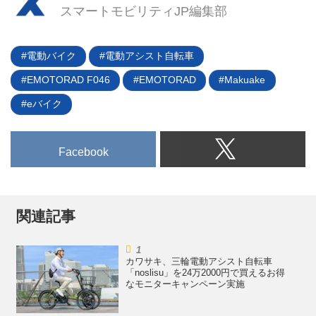
ているパナソニック サイクルテ
スマートモビリティJP編集部
ティな「PAS Brace（パス ブレイ
ックは、スポーツタイプの電動ア
ス）」の3車種の2024年モデルを
シスト自転車ブランド
発売開始する。
「XEALT（ゼオルト）」から子供
電動バイク
電動アシスト自転車
向けのモデル「ゼオルト SJF」、
EMOTORAD F046
EMOTORAD
Makuake
大人向けの「ゼオルト S3F」（2
サイズ）を発表。2024年6月上旬
eバイク
に発売を予定している。
Facebook
関連記事
カワサキ、三輪電動アシスト自転車
「noslisu」を24万2000円で買えるお得
なモニターキャンペーン実施