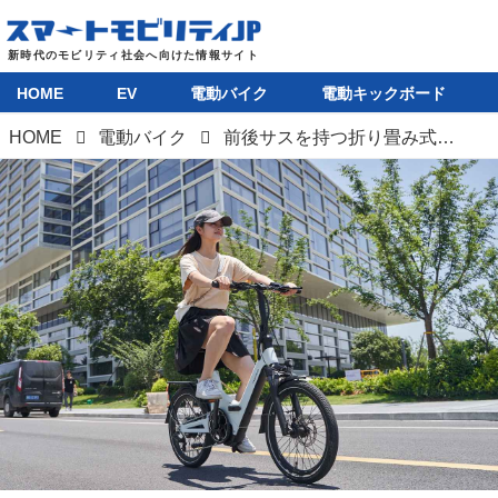
HOME
EV
電動バイク
電動キックボード
HOME
電動バイク
前後サスを持つ折り畳み式電動アシスト自転車「EMOTORAD F046」がMakuakeに登場