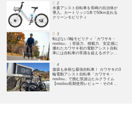
水素アシスト自転車を長崎の自治体が
導入。カートリッジ1本で50km走れる
クリーンモビリティ
転ばない3輪モビリティ「カワサキ・
noslisu」｜登坂力、積載力、安定感に
優れたカワサキ初の電動アシスト自転
車には自転車の常識を超えるポテンシ
ャルがある【noslisu長期使用レビュ
ー・その5 まとめ編】
激坂も余裕な最強自転車！ カワサキの3
輪電動アシスト自転車「カワサキ・
noslisu」で挑む筑波山ヒルクライム
【noslisu長期使用レビュー・その4 登
坂性能テスト編】