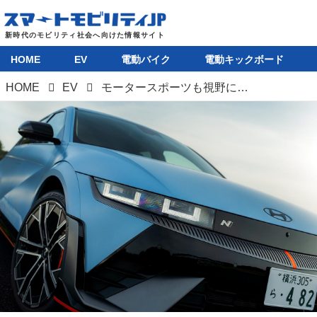
HOME
EV
電動バイク
電動キックボード
HOME
EV
モータースポーツも視野に入れたEV「ヒョンデ IONIQ 5 N」がまず限定50台で販売