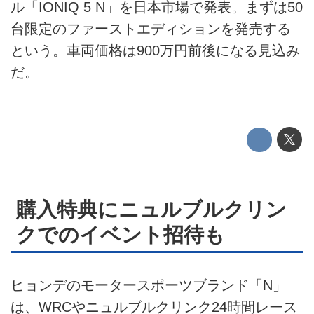
ル「IONIQ 5 N」を日本市場で発表。まずは50
テクノロジー
台限定のファーストエディションを発売する
このメディアについて
という。車両価格は900万円前後になる見込み
だ。
運営会社
利用規約
プライバシーポリシー
ライター名簿
購入特典にニュルブルクリン
お問い合せ
クでのイベント招待も
広告掲載について
ヒョンデのモータースポーツブランド「N」
は、WRCやニュルブルクリンク24時間レース