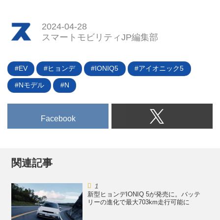
2024年4月18日、フランス本国で
ことを発表した。
新型シトロエンC3エアクロスが
2024-04-28
正式に発表された。情報は限定さ
スマートモビリティJP編集部
れており、公開されたのはエクス
テリアのみだが今夏の欧州発売に
あわせて順次詳細を公表していく
EV
ヒョンデ
IONIQ5
アイオニック5
という。
Nモデル
N
Facebook
関連記事
新型ヒョンデIONIQ 5が発売に。バッテ
リーの進化で最大703km走行可能に