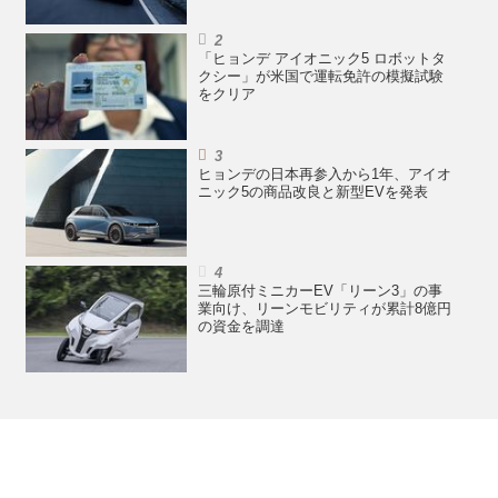
「ヒョンデ アイオニック5 ロボットタ
クシー」が米国で運転免許の模擬試験
をクリア
ヒョンデの日本再参入から1年、アイオ
ニック5の商品改良と新型EVを発表
三輪原付ミニカーEV「リーン3」の事
業向け、リーンモビリティが累計8億円
の資金を調達