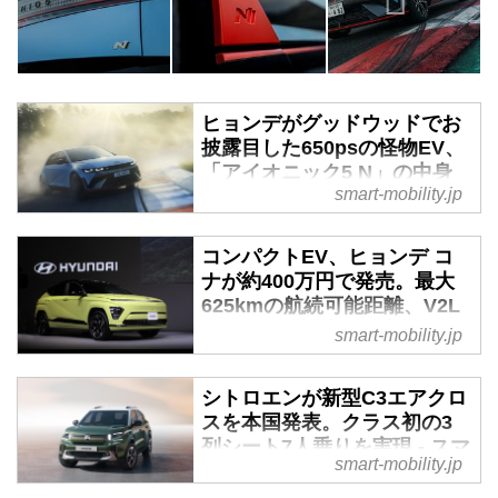
ヒョンデがグッドウッドでお
披露目した650psの怪物EV、
「アイオニック5 N」の中身
smart-mobility.jp
とは - スマートモビリティJP
ヒョンデは2023年7月13日に英国
コンパクトEV、ヒョンデ コ
ウェスト・サセックスで開催され
ナが約400万円で発売。最大
ていた「グッドウッド・フェステ
625kmの航続可能距離、V2L
ィバル・オブ・スピード」で、
／V2Hにも対応した高機能EV
「IONIQ 5 N（アイオニック・フ
smart-mobility.jp
だ - スマートモビリティJP
ァイブ・エヌ）」を発表した。こ
れは「EVでもスポーツする」と
2023年10月30日、ヒョンデモビ
シトロエンが新型C3エアクロ
いうヒョンデの宣言と言えるもの
リティジャパン（Hyundai
スを本国発表。クラス初の3
なので、その内容を改めて見てみ
Mobility Japan）はコンパクトボ
列シート7人乗りを実現 - スマ
よう。
smart-mobility.jp
ディのEV「コナ（KONA）」の
ートモビリティJP
販売を同年11月1日から開始する