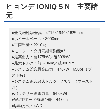
ヒョンデ IONIQ 5 N 主要諸
元
●全長×全幅×全高：4715×1940×1625mm
●ホイールベース：3000mm
●車両重量：2210kg
●モーター：交流同期電動機×2
●最高出力：前175kW／後303kW
●最大トルク：前370Nm／後400Nm
●システム総合最高出力：478kW／650ps（ブー
スト時）
●システム総合最大トルク：770Nm（ブースト
時）
●バッテリー総電力量：84.0kWh
●WLTPモード航続距離：448km
●駆動方式：4WD