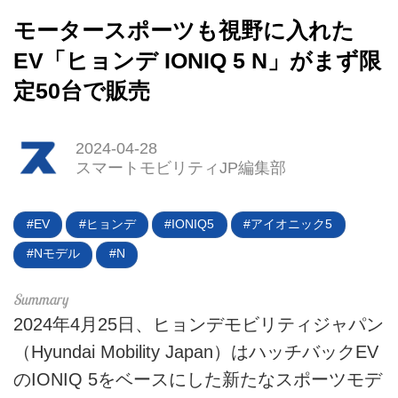
モータースポーツも視野に入れた
EV「ヒョンデ IONIQ 5 N」がまず限
定50台で販売
2024-04-28
スマートモビリティJP編集部
HOME
EV
ヒョンデ
IONIQ5
アイオニック5
EV
Nモデル
N
電動バイク
2024年4月25日、ヒョンデモビリティジャパン
電動キックボード
（Hyundai Mobility Japan）はハッチバックEV
ライフスタイル
のIONIQ 5をベースにした新たなスポーツモデ