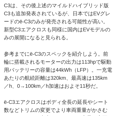
C3は、その後上述のマイルドハイブリッド版
C3も追加発表されているが、日本ではEVグレ
ードのë-C3のみが発売される可能性が高い。
新型C3エアクロスも同様に国内はEVモデルの
みの展開になると見られる。
参考までにë-C3のスペックを紹介しよう。前
輪に搭載されるモーターの出力は113hpで駆動
用バッテリーの容量は44kWh（LFP）。一充電
あたりの航続距離は320km、最高速は135km
／h、0→100km／h加速はおよそ11秒だ。
ë-C3エアクロスはボディ全長の延長やシート
数などトリムの変更でより車両重量がかさむ