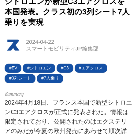
シトロエンが新型C3エアクロスを
本国発表。クラス初の3列シート7人
乗りを実現
2024-04-22
スマートモビリティJP編集部
EV
シトロエン
C3
エアクロス
HOME
3列シート
7人乗り
EV
電動バイク
2024年4月18日、フランス本国で新型シトロエ
ンC3エアクロスが正式に発表された。情報は
電動キックボード
限定されており、公開されたのはエクステリ
ライフスタイル
アのみだが今夏の欧州発売にあわせて順次詳