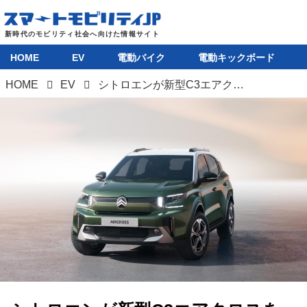
HOME
EV
電動バイク
電動キックボード
HOME
EV
シトロエンが新型C3エアクロスを本国発表。クラス初の3列シート7人乗りを実現