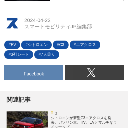
「ランチア イプシロン リミテッ
マートモビリティJP
ティランティス傘下のブランド
ドエディション カッシーナ」を
は、これから2万ユーロ台のスモ
2024年4月25日から始まる北京モ
販売。その後、欧州5カ国へと販
ールEVを次々に投入します。こ
ーターショー。現地での劣勢が伝
2024-04-22
売網を拡大していくという。
れらは、EV市場を再点火する起
わる日本メーカーの奮闘に期待が
スマートモビリティJP編集部
爆剤になるのでしょうか。（下の
高まるなか、去る4月10日に長安
写真はルノーのEV事業部門であ
マツダが謎のティーザー画像1点
るアンペアが...
を公表した。情報は極めて少ない
EV
シトロエン
C3
エアクロス
ながら、中〜大型のセダンである
3列シート
7人乗り
ことは明らか。しばらく前からそ
の存在が囁かれていたマツダ6の
後継EV車、いわゆる“マツダEZ-
Facebook
6”のティーザー画像であることは
間違いなさそうだ。編集部が入手
した独自の情報も交えながら、謎
の新型セダンの姿に迫る。
関連記事
シトロエンが新型C3エアクロスを発
表。ガソリン車、HV、EVとマルチなラ
インナップ