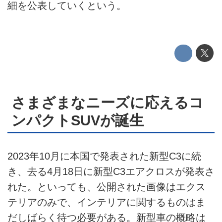
細を公表していくという。
テクノロジー
このメディアについて
運営会社
利用規約
さまざまなニーズに応えるコ
プライバシーポリシー
ンパクトSUVが誕生
ライター名簿
お問い合せ
2023年10月に本国で発表された新型C3に続
き、去る4月18日に新型C3エアクロスが発表さ
広告掲載について
れた。といっても、公開された画像はエクス
テリアのみで、インテリアに関するものはま
だしばらく待つ必要がある。新型車の概略は