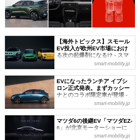
【海外トピックス】スモール
EV投入が欧州EV市場におけ
る次の起爆剤になる!? - スマ
ートモビリティJP
smart-mobility.jp
GMやフォードがEVへの投資の先
送りを決めた米国と同様、欧州市
EVになったランチア イプシ
場でも金利の高騰や政府の補助金
ロン正式発表。まずカッシー
の減額などによりEV販売の頭打
ナとのコラボ限定車が登場 -
ちが見られます。ドイツのフォル
スマートモビリティJP
smart-mobility.jp
クスワーゲン（VW）はEV工場で
2024年2月14日、ステランティス
の減産を余儀なくされ、メルセデ
N.V.はランチアの新型イプシロン
マツダ6の後継EV「マツダEZ-
ス・ベンツもEV販売の熾烈な競
をイタリアで発表した。まずは同
6」が北京モーターショーに
争の収益へのインパクトを憂えて
国内で1906台の限定車とする
登場、PHEVも同時発表 - ス
smart-mobility.jp
いる中で、フランスのルノーやス