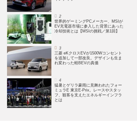
世界的ゲーミングPCメーカー、MSIが
EV充電器市場に参入した背景にあった
冷却技術とは【MSIの挑戦／第1回】
三菱 eKクロスEVが1500Wコンセント
を追加して一部改良。デザインも生ま
れ変わった軽BEVの真価
猛暑とゲリラ豪雨に見舞われたフォー
ミュラE 東京E-Prix。レースやスタッ
フ、観客を支えたエネルギーインフラ
とは