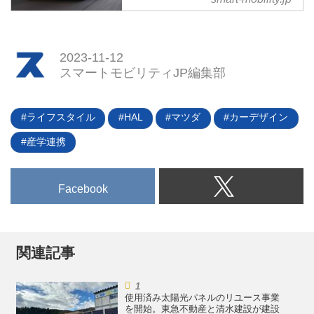
駆動する走行はできないが、その
PHEV（プラグインハイブリッ
特長をうまく利用したシステムと
ド）とMHV（マイルドハイブリ
言える。2023年11月に発売が予
ッド）では、どちらがお得なの
定されている。
2023-11-12
か？ そんな疑問に答える、よい
スマートモビリティJP編集部
題材となるのがマツダのSUVであ
る「CX-60」だ。装備を同じくす
るPHEV（プラグインハイブリッ
ライフスタイル
HAL
マツダ
カーデザイン
ド）とMHV（マイルドハイブリ
ッド）をラインナップする。その
産学連携
2台のお得度を購入時、維持費な
どから検討してみた。
Facebook
関連記事
使用済み太陽光パネルのリユース事業
を開始。東急不動産と清水建設が建設