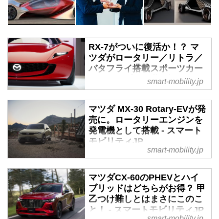
RX-7がついに復活か！？ マ
ツダがロータリー／リトラ／
バタフライ搭載スポーツカー
のコンセプトを世界初公開 -
smart-mobility.jp
スマートモビリティJP
2023年10月25日、マツダはジャ
マツダ MX-30 Rotary-EVが発
パンモビリティショーにおいて、
売に。ロータリーエンジンを
新型ロータリーEVスポーツカー
発電機として搭載 - スマート
のコンセプトモデル「MAZDA
モビリティJP
smart-mobility.jp
ICONIC SP（アイコニック
2023年9月14日、マツダはMX-30
SP）」を世界初公開した。特徴
にロータリーエンジンを発電機と
は2ローターPHEV、リトラクタ
マツダCX-60のPHEVとハイ
して活用する「Rotary-EV」を追
ブルヘッドライト、新色ヴィオラ
ブリッドはどちらがお得？ 甲
加し予約受注を開始した。シリー
レッドである。
乙つけ難しとはまさにこのこ
ズ式プラグインハイブリッドモデ
と！ - スマートモビリティJP
ルで、ロータリーエンジンで直接
smart-mobility.jp