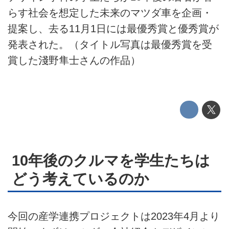
EV
らす社会を想定した未来のマツダ車を企画・
提案し、去る11月1日には最優秀賞と優秀賞が
電動バイク
発表された。（タイトル写真は最優秀賞を受
電動キックボード
賞した淺野隼士さんの作品）
ライフスタイル
テクノロジー
このメディアについて
運営会社
10年後のクルマを学生たちは
利用規約
どう考えているのか
プライバシーポリシー
今回の産学連携プロジェクトは2023年4月より
ライター名簿