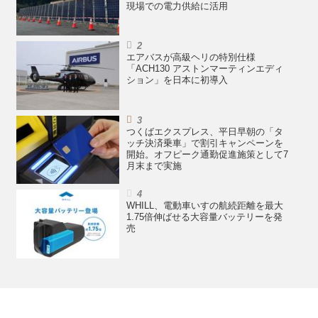
現場での電力供給に活用
エアバスが高級ヘリの特別仕様
「ACH130 アストンマーティンエディ
ション」を日本に初導入
つくばエクスプレス、平日早朝の「タ
ッチ決済乗車」で割引キャンペーンを
開始。オフピーク通勤促進施策として7
月末まで実施
WHILL、電動車いすの航続距離を最大
1.75倍伸ばせる大容量バッテリーを発
売