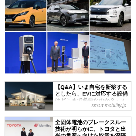
【Q&A】いま自宅を新築する
としたら、EVに対応する設備
はどこまで必要なのか？ - ス
smart-mobility.jp
マートモビリティJP
いますぐにではないにしろ、いず
全固体電池のブレークスルー
れ遠くない時期にEVを買おうと
技術が明らかに。トヨタと出
思っている人は多いだろう。であ
光の量産へ向けた協業を深読