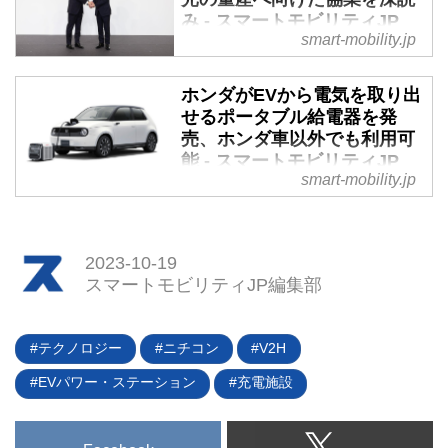
ればこのタイミングで新築を考え
み - スマートモビリティJP
ているとしたら、どこまでEVを
smart-mobility.jp
迎え入れる準備をしておけばいい
10月12日、出光興産（以下、出
のだろうか。充電設備を作ってお
光）とトヨタ自動車（以下、トヨ
ホンダがEVから電気を取り出
くべきなのか。あるいはそこまで
タ）は、「全固体電池」の量産化
せるポータブル給電器を発
は必要ないのかについて考察して
に向けて協業していくことを発表
売、ホンダ車以外でも利用可
みた。
した。長年にわたり技術的な課題
能 - スマートモビリティJP
とされていた“亀裂による劣化問
smart-mobility.jp
題”を解決する新素材の量産技術
2023年9月1日、ホンダが
開発、生産性向上、サプライチェ
EV（BEV・FCEV・PHEV）と接
ーン構築に両社で取り組む。さら
続することで、外部に給電できる
に2027年度に予定する全固体電
2023-10-19
可搬型外部給電器「Power
池を搭載した市販車の開発を加速
スマートモビリティJP編集部
Exporter e: 6000」を発売開始し
させるという。（タイトル写真は
た。全国のHonda Carsにて販売
トヨタ自動車の佐藤恒治社長
され、価格は88万3960円となっ
テクノロジー
ニチコン
V2H
［左］と出光興産の木藤俊一社長
ている。
［右］）
EVパワー・ステーション
充電施設