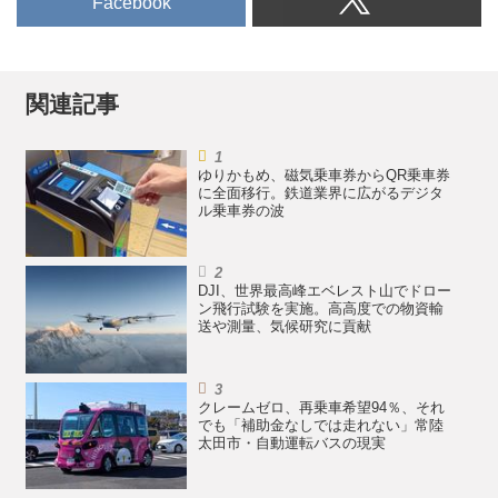
Facebook
関連記事
ゆりかもめ、磁気乗車券からQR乗車券
に全面移行。鉄道業界に広がるデジタ
ル乗車券の波
DJI、世界最高峰エベレスト山でドロー
ン飛行試験を実施。高高度での物資輸
送や測量、気候研究に貢献
クレームゼロ、再乗車希望94％、それ
でも「補助金なしでは走れない」常陸
太田市・自動運転バスの現実