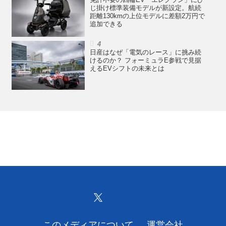
じ掛け標準装備モデルが新設定。航続
距離130kmの上位モデルに差額2万円で
追加できる
日産はなぜ「電気のレース」に挑み続
けるのか？ フォーミュラE参戦で見据
えるEVシフトの未来とは
このメディアについて
運営会社