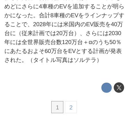
利用規約
めどにさらに4車種のEVを追加することが明ら
かになった。合計8車種のEVをラインナップす
プライバシーポリシー
ることで、2028年には米国内のEV販売を40万
ライター名簿
台に（従来計画では20万台）、さらには2030
年には全世界販売台数120万台＋αのうち50％
お問い合せ
にあたるおよそ60万台をEVとする計画が発表
広告掲載について
された。（タイトル写真はソルテラ）
1
2