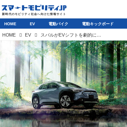
HOME
EV
電動バイク
電動キックボード
HOME
EV
スバルがEVシフトを劇的に加速、2028年までに8車種をラインナップへ