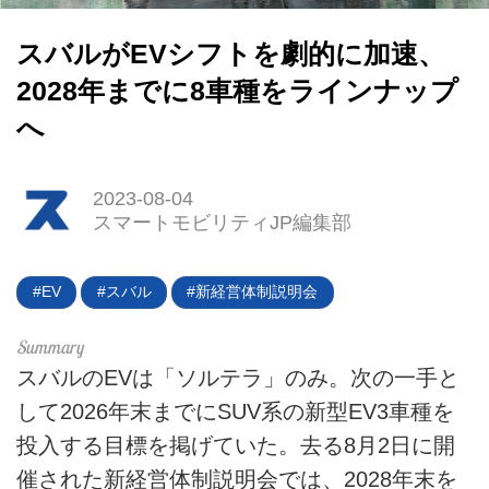
スバルがEVシフトを劇的に加速、
HOME
2028年までに8車種をラインナップ
へ
EV
電動バイク
2023-08-04
スマートモビリティJP編集部
電動キックボード
ライフスタイル
EV
スバル
新経営体制説明会
テクノロジー
スバルのEVは「ソルテラ」のみ。次の一手と
このメディアについて
して2026年末までにSUV系の新型EV3車種を
投入する目標を掲げていた。去る8月2日に開
運営会社
催された新経営体制説明会では、2028年末を