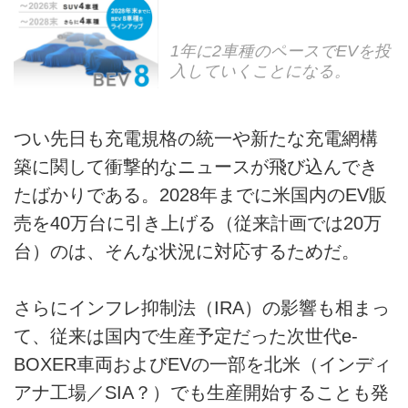
1年に2車種のペースでEVを投
入していくことになる。
つい先日も充電規格の統一や新たな充電網構
築に関して衝撃的なニュースが飛び込んでき
たばかりである。2028年までに米国内のEV販
売を40万台に引き上げる（従来計画では20万
台）のは、そんな状況に対応するためだ。
さらにインフレ抑制法（IRA）の影響も相まっ
て、従来は国内で生産予定だった次世代e-
BOXER車両およびEVの一部を北米（インディ
アナ工場／SIA？）でも生産開始することも発