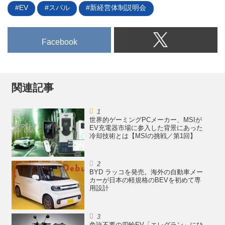
EV
スバル
新経営体制説明会
Facebook
関連記事
世界的ゲーミングPCメーカー、MSIが
EV充電器市場に参入した背景にあった
冷却技術とは【MSIの挑戦／第1回】
BYD ラッコを発売。海外の自動車メー
カーが日本の軽規格のBEVを初めて専
用設計
免許不要の四輪EV「エレグラン」にひ