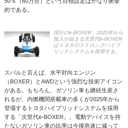
50％（60万台）という目標設定はかなり衝撃
的である。
現行のe-BOXER。2025年から
投入が始まる次世代e-BOXER
はトヨタのストロングハイブ
リッドシステムを採用する。
スバルと言えば、水平対向エンジン
（BOXER）とAWDという強烈な技術アイコン
がある。もちろん、ガソリン車も継続生産さ
れるが、内燃機関搭載車の多くが2025年から
登場するトヨタハイブリッドシステムを採用
する「次世代e-BOXER」。電動デバイスを持
たないガソリン車の比率は今後急速に減って