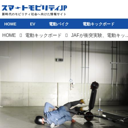
HOME
EV
電動バイク
電動キックボード
HOME
電動キックボード
JAFが衝突実験、電動キックボードはヘルメット未着用で転倒