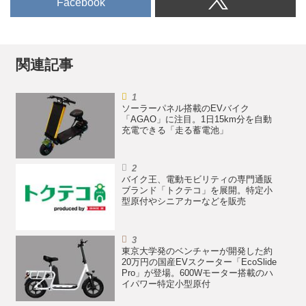
Facebook
関連記事
ソーラーパネル搭載のEVバイク
「AGAO」に注目。1日15km分を自動
充電できる「走る蓄電池」
バイク王、電動モビリティの専門通販
ブランド「トクテコ」を展開。特定小
型原付やシニアカーなどを販売
東京大学発のベンチャーが開発した約
20万円の国産EVスクーター「EcoSlide
Pro」が登場。600Wモーター搭載のハ
イパワー特定小型原付