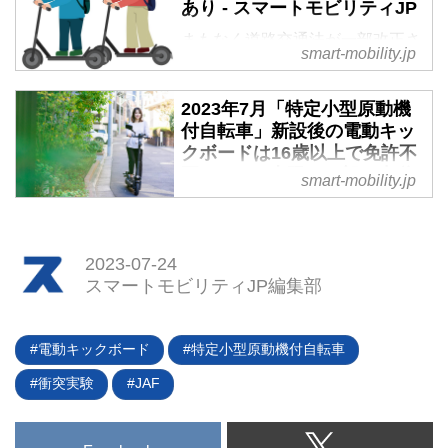
あり - スマートモビリティJP
まもなく道路交通法が一部改正さ
smart-mobility.jp
れる。これにより電動キックボー
ドを乗るのに免許が必要なくなる
2023年7月「特定小型原動機
とか、歩道走行もできるとか、改
付自転車」新設後の電動キッ
正内容の一部を切り取った解釈を
クボードは16歳以上で免許不
されることがあるようだ。しか
要、6km/h上限に一部の歩道
し、これは大間違い。その内容を
smart-mobility.jp
も走行可能に - スマートモビ
正しく理解しないと交通違反を犯
リティJP
してしまうことになるのはもちろ
ん、危険でもあるので要注意だ。
電動キックボードに代表される超
2023-07-24
小型モビリティに関する法令が大
スマートモビリティJP編集部
きく変わる。2023年7月1日から
改正道路交通法が施行され、従来
の原動機付自転車（以下、原付）
電動キックボード
特定小型原動機付自転車
と軽車両の間に、「特定小型原動
衝突実験
JAF
機付自転車」という区分が新設さ
れるのだ。なにがどう変わるの
か。