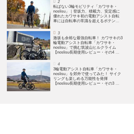
転ばない3輪モビリティ「カワサキ・
noslisu」｜登坂力、積載力、安定感に
優れたカワサキ初の電動アシスト自転
車には自転車の常識を超えるポテンシ
ャルがある【noslisu長期使用レビュ
ー・その5 まとめ編】
激坂も余裕な最強自転車！ カワサキの3
輪電動アシスト自転車「カワサキ・
noslisu」で挑む筑波山ヒルクライム
【noslisu長期使用レビュー・その4 登
坂性能テスト編】
3輪電動アシスト自転車「カワサキ・
noslisu」を郊外で使ってみた！ サイク
リングも楽しめる万能性を発揮
【noslisu長期使用レビュー・その3 郊
外テスト編】