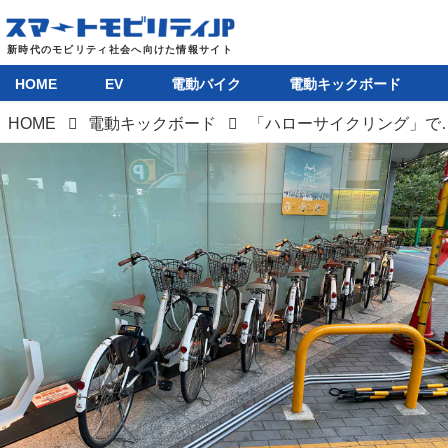
HOME
EV
電動バイク
電動キックボード
HOME
電動キックボード
「ハローサイクリング」で電動アシスト自