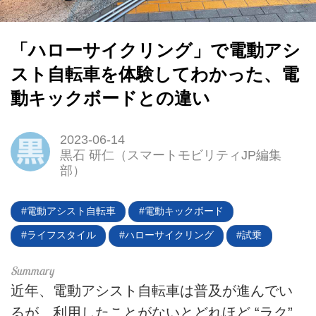
「ハローサイクリング」で電動アシ
スト自転車を体験してわかった、電
動キックボードとの違い
2023-06-14
黒石 研仁（スマートモビリティJP編集
HOME
部）
EV
電動アシスト自転車
電動キックボード
電動バイク
ライフスタイル
ハローサイクリング
試乗
電動キックボード
近年、電動アシスト自転車は普及が進んでい
ライフスタイル
るが、利用したことがないとどれほど “ラク”