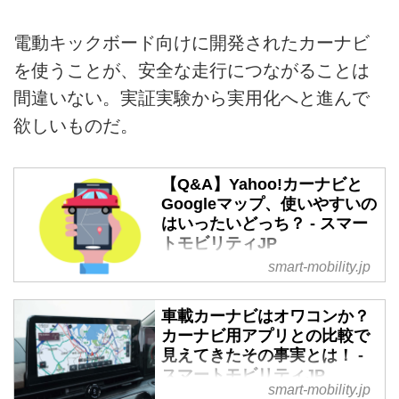
電動キックボード向けに開発されたカーナビ
を使うことが、安全な走行につながることは
間違いない。実証実験から実用化へと進んで
欲しいものだ。
【Q&A】Yahoo!カーナビと
Googleマップ、使いやすいの
はいったいどっち？ - スマー
トモビリティJP
smart-mobility.jp
ナビアプリの中で不動の人気を誇
っているのが「Yahoo!カーナビ」
と「Googleマップ」だ。いずれ
車載カーナビはオワコンか？
のアプリも無料で使え、機能面で
カーナビ用アプリとの比較で
の評価はおおよそ高い。その意味
見えてきたその事実とは！ -
でこのふたつはナビアプリの双璧
スマートモビリティJP
smart-mobility.jp
とも言える存在だ。ここではこの