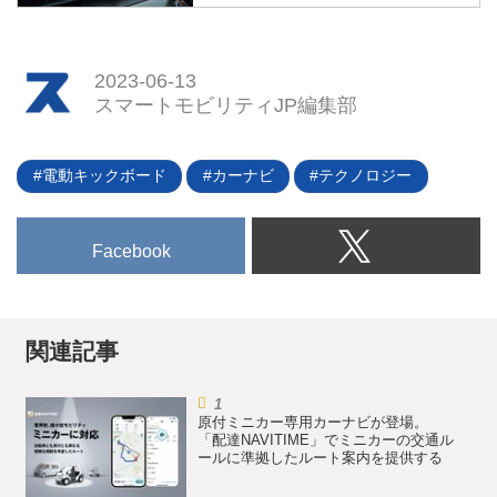
「もはや高いカーナビなんていら
二強を例にスマホによるカーナビ
ないんじゃないの？」最近になっ
用アプリの最新事情を見ていく。
てよく聞く話だ。その背景にはス
2023-06-13
マホで使うカーナビ用アプリの存
スマートモビリティJP編集部
在がある。その性能レベルが上が
ってきている今、あえて大枚をは
たいてカーナビを導入する必要は
電動キックボード
カーナビ
テクノロジー
ないという考え方だ。一方で信頼
性や使い勝手を踏まえれば、「車
載カーナビ」の存在も無視できな
Facebook
い。そこで、今回は「車載カーナ
ビ」と「カーナビ用アプリ」を比
較しつつ、それぞれについて考え
てみたい。（タイトル写真は日産
関連記事
セレナに用意された「Nissan
Connectナビゲーションシステ
ム」）...
原付ミニカー専用カーナビが登場。
「配達NAVITIME」でミニカーの交通ル
ールに準拠したルート案内を提供する