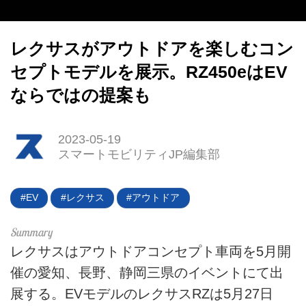
HOME
EV
レクサスがアウトドアを楽しむコン
電動バイク
セプトモデルを展示。RZ450eはEV
ならではの提案も
電動キックボード
ライフスタイル
2023-05-19
スマートモビリティJP編集部
テクノロジー
このメディアについて
EV
レクサス
アウトドア
運営会社
レクサスはアウトドアコンセプト車両を5月開
利用規約
催の愛知、長野、静岡三県のイベントにて出
展する。EVモデルのレクサスRZは5月27日
プライバシーポリシー