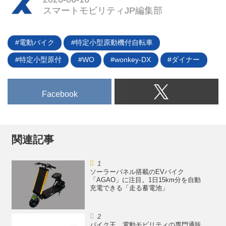
スマートモビリティJP編集部
電動バイク
特定小型原動機付自転車
特定小型原付
WO
wonkey-DX
ダイナー
Facebook
関連記事
ソーラーパネル搭載のEVバイク
「AGAO」に注目。1日15km分を自動
充電できる「走る蓄電池」
バイク王、電動モビリティの専門通販