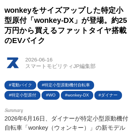
wonkeyをサイズアップした特定小
型原付「wonkey-DX」が登場。約25
万円から買えるファットタイヤ搭載
のEVバイク
2026-06-16
スマートモビリティJP編集部
HOME
電動バイク
特定小型原動機付自転車
EV
特定小型原付
WO
wonkey-DX
ダイナー
電動バイク
2026年6月16日、ダイナーが特定小型原動機付
電動キックボード
自転車「wonkey（ウォンキー）」の新モデル