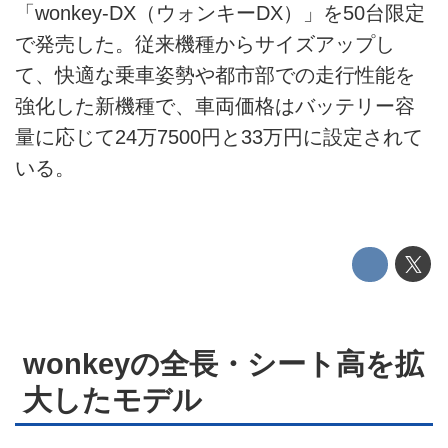
ライフスタイル
「wonkey-DX（ウォンキーDX）」を50台限定
で発売した。従来機種からサイズアップし
テクノロジー
て、快適な乗車姿勢や都市部での走行性能を
強化した新機種で、車両価格はバッテリー容
このメディアについて
量に応じて24万7500円と33万円に設定されて
運営会社
いる。
利用規約
プライバシーポリシー
ライター名簿
お問い合せ
wonkeyの全長・シート高を拡
広告掲載について
大したモデル