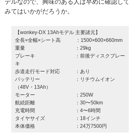
デルなので、興味のある人は早めに確認して
みてはいかがだろうか。
【wonkey-DX 13Ahモデル 主要諸元】
全長×全幅×シート高 ：1500×600×660mm
重量 ：29kg
ブレーキ ：前後ディスクブレー
キ
歩道走行モード対応 ：あり
バッテリー ：リチウムイオン
（48V・13Ah）
モーター ：250W
航続距離 ：30〜50km
充電時間 ：4〜6時間
タイヤサイズ ：18インチ
本体価格 ：24万7500円