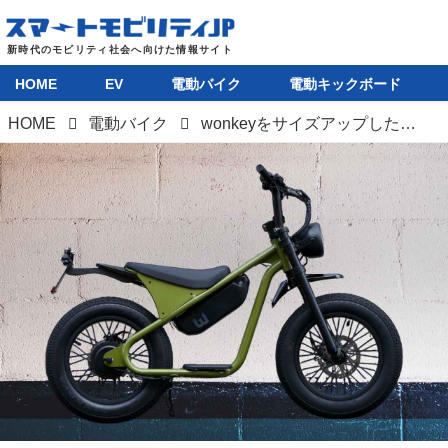
HOME
EV
電動バイク
電動キックボード
HOME
電動バイク
wonkeyをサイズアップした特定小型原付「wonkey-DX」が登場。約25万円から買えるファットタイヤ搭載のEVバイク