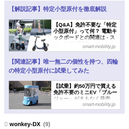
【解説記事】特定小型原付を徹底解説
【Q&A】免許不要な「特定
小型原付」って何？ 電動キ
ックボードとの関連は - ス
マートモビリティJP
smart-mobility.jp
【関連記事】唯一無二の個性を持つ、四輪
の特定小型原付に試乗してみた
【試乗】約50万円で買える
免許不要のミニEV「ブルー
ジェー」がまもなく発売。
smart-mobility.jp
自転車サイズの屋根付き四
輪特定小型原付で、FCEV
モデルも展開 - スマートモ
wonkey-DX
9
ビリティJP