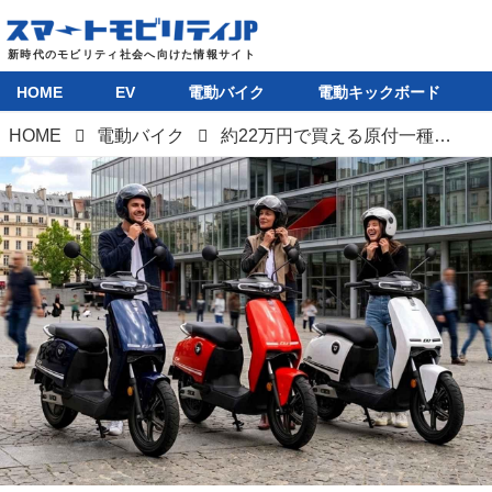
HOME
EV
電動バイク
電動キックボード
HOME
電動バイク
約22万円で買える原付一種のEVバイク「Vmoto CU」が登場。定格出力600W、航続距離55kmの良コスパモデル