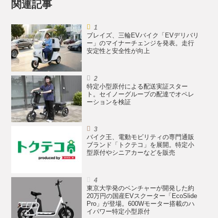
関連記事
ブレイズ、三輪EVバイク「EVデリバリ
ー」のマイナーチェンジを発表。走行
安定性と安全性が向上
特定小型原付による配送実証スター
ト。セイノーグループの配達でオペレ
ーションを検証
バイク王、電動モビリティの専門通販
ブランド「トクテコ」を展開。特定小
型原付やシニアカーなどを販売
東京大学発のベンチャーが開発した約
20万円の国産EVスクーター「EcoSlide
Pro」が登場。600Wモーター搭載のハ
イパワー特定小型原付