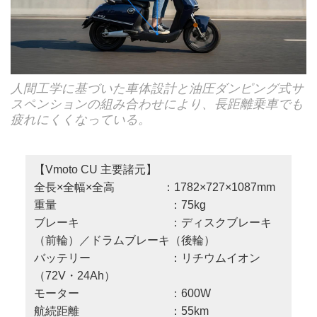
人間工学に基づいた車体設計と油圧ダンピング式サ
スペンションの組み合わせにより、長距離乗車でも
疲れにくくなっている。
【Vmoto CU 主要諸元】
全長×全幅×全高 ：1782×727×1087mm
重量 ：75kg
ブレーキ ：ディスクブレーキ
（前輪）／ドラムブレーキ（後輪）
バッテリー ：リチウムイオン
（72V・24Ah）
モーター ：600W
航続距離 ：55km