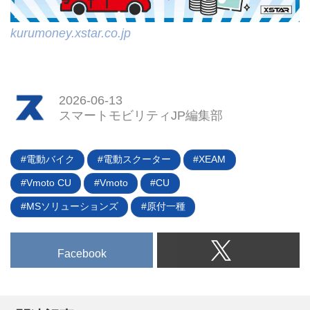
kurumoney.xstar.co.jp
2026-06-13
スマートモビリティJP編集部
電動バイク
電動スクーター
XEAM
Vmoto CU
Vmoto
CU
MSソリューションズ
原付一種
Facebook