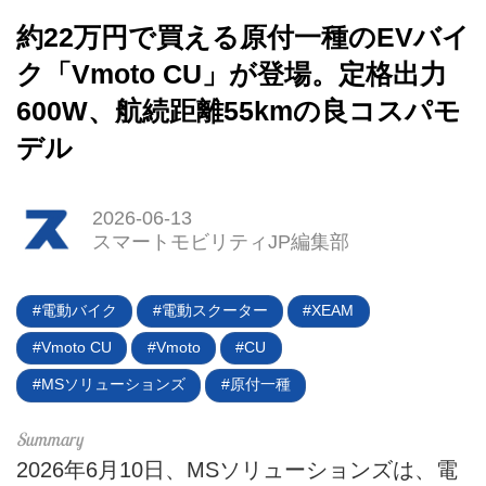
約22万円で買える原付一種のEVバイ
ク「Vmoto CU」が登場。定格出力
600W、航続距離55kmの良コスパモ
HOME
デル
EV
2026-06-13
電動バイク
スマートモビリティJP編集部
電動キックボード
電動バイク
電動スクーター
XEAM
ライフスタイル
Vmoto CU
Vmoto
CU
テクノロジー
MSソリューションズ
原付一種
このメディアについて
2026年6月10日、MSソリューションズは、電
運営会社