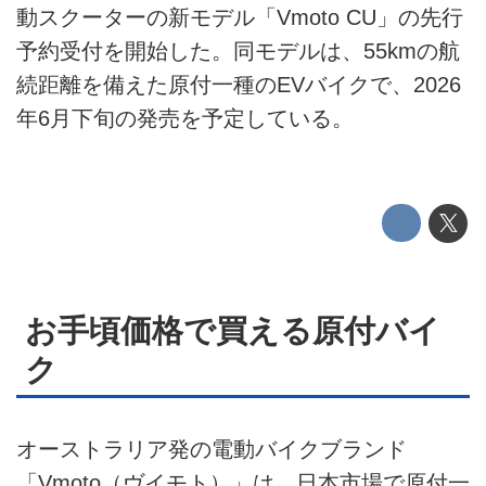
動スクーターの新モデル「Vmoto CU」の先行
利用規約
予約受付を開始した。同モデルは、55kmの航
続距離を備えた原付一種のEVバイクで、2026
プライバシーポリシー
年6月下旬の発売を予定している。
ライター名簿
お問い合せ
広告掲載について
お手頃価格で買える原付バイ
ク
オーストラリア発の電動バイクブランド
「Vmoto（ヴイモト）」は、日本市場で原付一