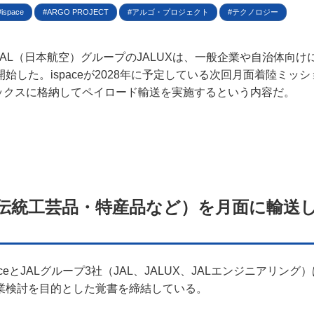
規約
ispace
ARGO PROJECT
アルゴ・プロジェクト
テクノロジー
イバシーポリシー
日、JAL（日本航空）グループのJALUXは、一般企業や自治体向
始した。ispaceが2028年に予定している次回月面着陸ミッ
ター名簿
mのボックスに格納してペイロード輸送を実施するという内容だ。
い合せ
掲載について
伝統工芸品・特産品など）を月面に輸送
spaceとJALグループ3社（JAL、JALUX、JALエンジニアリン
業検討を目的とした覚書を締結している。