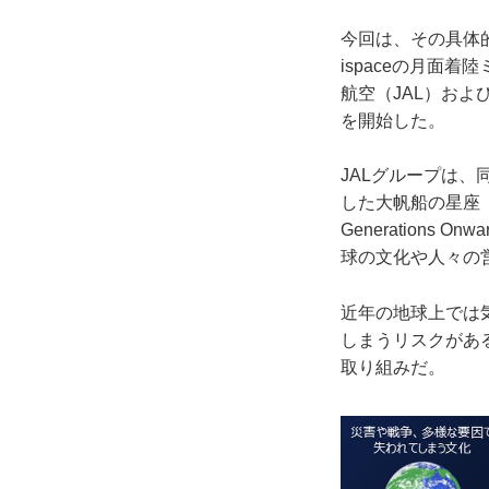
今回は、その具体的
ispaceの月面
航空（JAL）およ
を開始した。
JALグループは、
した大帆船の星座「ア
Generation
球の文化や人々の
近年の地球上では
しまうリスクがあ
取り組みだ。