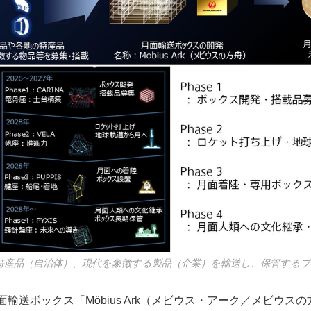
特産品（自治体）、現代を象徴する製品（企業）を輸送し、保管する
月面輸送ボックス「Möbius Ark（メビウス・アーク／メビウス