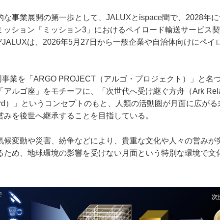
な事業展開の第一歩として、JALUXとispace間で、2028年
着陸ミッション「ミッション3」におけるペイロード輸送サービス
びJALUXは、2026年5月27日から一般企業や自治体向けにペ
同事業を「ARGO PROJECT（アルゴ・プロジェクト）」と
ルゴ座」をモチーフに、「次世代へ受け継ぐ方舟（Ark Relayin
s Onward）」というコンセプトのもと、人類の活動圏が月面に広
営みを後世へ継承することを目指している。
気候変動や災害、紛争などにより、貴重な文化や人々の営みが
るため、地球環境の影響を受けない月面という特別な環境で文