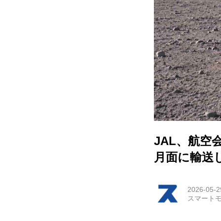
HOM
EV
電動
電動
ライ
JAL、航
テク
月面に輸送
この
2026-05-2
スマートモ
運営