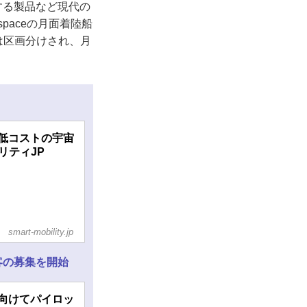
する製品など現代の
paceの月面着陸船
部は区画分けされ、月
低コストの宇宙
リティJP
smart-mobility.jp
客の募集を開始
向けてパイロッ