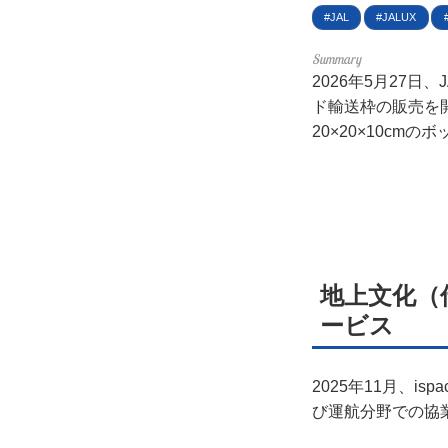
利用
JAL
JALUX
プラ
2026年5月27
ド輸送枠の販売を開
ライ
20×20×10c
お問
広告
地上文化（
ービス
2025年11月、i
び運航分野での協