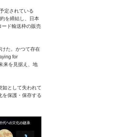
に予定されている
契約を締結し、日本
イロード輸送枠の販売
名づけた。かつて存在
g for
がる未来を見据え、地
突如として失われて
化を保護・保存する