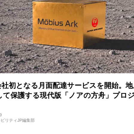
E
バイク
キックボード
フスタイル
空会社初となる月面配達サービスを開始。
ノロジー
して保護する現代版「ノアの方舟」プロ
メディアについて
9
ビリティJP編集部
会社