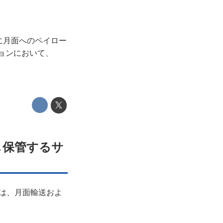
けに月面へのペイロー
ションにおいて、
し保管するサ
グ）は、月面輸送およ