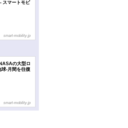
- スマートモビ
smart-mobility.jp
ASAの大型ロ
地球-月間を往復
smart-mobility.jp