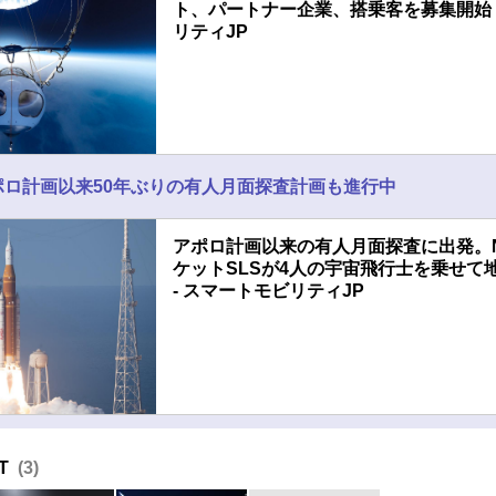
ト、パートナー企業、搭乗客を募集開始 
リティJP
ポロ計画以来50年ぶりの有人月面探査計画も進行中
アポロ計画以来の有人月面探査に出発。N
ケットSLSが4人の宇宙飛行士を乗せて
- スマートモビリティJP
T
3