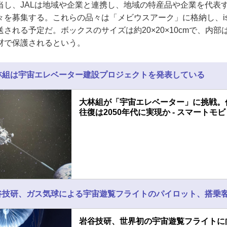
当し、JALは地域や企業と連携し、地域の特産品や企業を代表
を募集する。これらの品々は「メビウスアーク」に格納し、is
される予定だ。ボックスのサイズは約20×20×10cmで、内
材で保護されるという。
林組は宇宙エレベーター建設プロジェクトを発表している
大林組が「宇宙エレベーター」に挑戦。
往復は2050年代に実現か - スマートモビ
谷技研、ガス気球による宇宙遊覧フライトのパイロット、搭乗
岩谷技研、世界初の宇宙遊覧フライトに