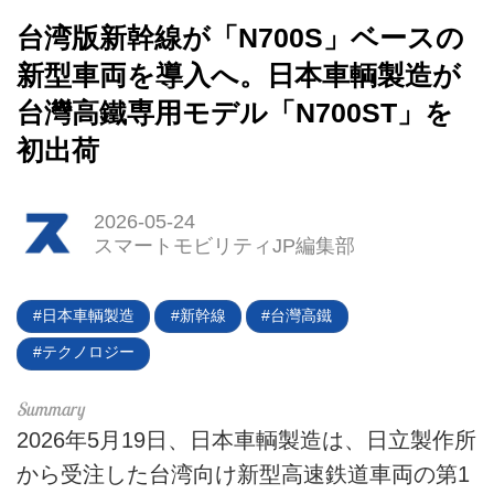
台湾版新幹線が「N700S」ベースの
HOME
新型車両を導入へ。日本車輌製造が
台灣高鐵専用モデル「N700ST」を
EV
初出荷
電動バイク
電動キックボード
2026-05-24
スマートモビリティJP編集部
ライフスタイル
日本車輌製造
新幹線
台灣高鐵
テクノロジー
テクノロジー
このメディアについて
運営会社
2026年5月19日、日本車輌製造は、日立製作所
から受注した台湾向け新型高速鉄道車両の第1
利用規約