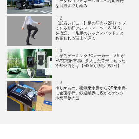
モーダルコンビネーションの定期運行
を目指す取り組み
【試着レビュー】足の筋力を2割アップ
できる歩行アシストスーツ「WIM S」
を検証。「足版のシックスパッド」と
も言われる理由を探る
世界的ゲーミングPCメーカー、MSIが
EV充電器市場に参入した背景にあった
冷却技術とは【MSIの挑戦／第1回】
ゆりかもめ、磁気乗車券からQR乗車券
に全面移行。鉄道業界に広がるデジタ
ル乗車券の波