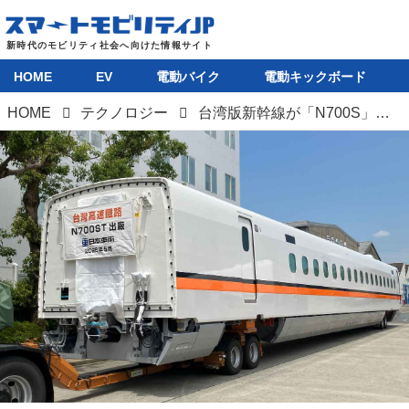
HOME
EV
電動バイク
電動キックボード
HOME
テクノロジー
台湾版新幹線が「N700S」ベースの新型車両を導入へ。日本車輌製造が台灣高鐵専用モデル「N700ST」を初出荷