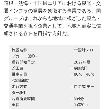
箱根・熱海・十国峠エリアにおける観光・交
通インフラの発展を象徴する事業である。同
グループはこれからも地域に根ざした観光・
交通事業を担う企業として、地域と顧客に信
頼される存在を目指す方針だ。
施設名称 ：十国峠スロー
プカー（仮称）
運行開始予定 ：2027年夏
総工費 ：約8億円
乗車定員 ：80名（40名
×2両編成）
走行方式 ：自走式 モー
ター駆動
片道所要時間 ：約4分
全長 ：約320m