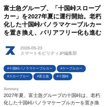
富士急グループ、「十国峠スロープ
カー」を2027年夏に運行開始。老朽
化した十国峠パノラマケーブルカー
を置き換え、バリアフリー化も進む
HOME
2026-05-23
EV
スマートモビリティJP編集部
電動バイク
十国峠パノラマケーブルカー
ケーブルカー
電動キックボード
スロープカー
富士急
十国峠
ライフスタイル
2027年夏、富士急グループの十国峠は、老朽
テクノロジー
化した十国峠パノラマケーブルカーを置き換