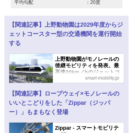
平均勾配 ：20度
【関連記事】上野動物園は2029年度からジ
ェットコースター型の交通機関を運行開始
する
上野動物園がモノレールの
後継モビリティを発表。最
高速20km／hのジェットコ
smart-mobility.jp
ースター型を2029年度に運
用開始か - スマートモビリ
ティJP
【関連記事】ロープウェイ×モノレールの
いいとこどりをした「Zippar（ジッパ
ー）」もまもなく登場
Zippar - スマートモビリテ