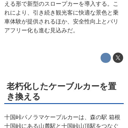
このメディアについて
える形で新型のスロープカーを導入する。こ
れにより、引き続き観光客に快適な景色と乗
運営会社
車体験が提供されるほか、安全性向上とバリ
利用規約
アフリー化も進む見込みだ。
プライバシーポリシー
ライター名簿
お問い合せ
広告掲載について
老朽化したケーブルカーを置
き換える
十国峠パノラマケーブルカーは、森の駅 箱根
十国峠にある山麓駅と十国峠山頂駅をつなぐ