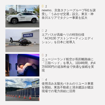
newmo、京急タクシーグループ6社を譲
受し「うみかぜ交通」設立。東京・神
奈川エリアでタクシー事業を拡大
エアバスが高級ヘリの特別仕様
「ACH130 アストンマーティンエディ
ション」を日本に初導入
ニュージーランド航空が長距離路線に
「三段ベッド」を導入。1回4時間、約4
万6000円の追加料金で快適な仮眠を実
現
使用済み太陽光パネルのリユース事業
を開始。東急不動産と清水建設が建設
現場での電力供給に活用