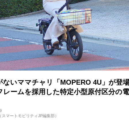
E
バイク
キックボード
フスタイル
ないママチャリ「MOPERO 4U」が登
ノロジー
フレームを採用した特定小型原付区分の
メディアについて
9
（スマートモビリティJP編集部）
会社