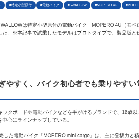
規約
車
特定小型原付
電動バイク
SWALLOW
MOPERO 4U
MOPE
イバシーポリシー
、SWALLOWは特定小型原付の電動バイク「MOPERO 4U（
した。※本記事で試乗したモデルはプロトタイプで、製品版と
ター名簿
い合せ
掲載について
ぎやすく、バイク初心者でも乗りやすい
動キックボードや電動バイクなどを手がけるブランドで、16歳
を中心にラインナップしている。
売した電動バイク「MOPERO mini cargo」は、主に登坂力