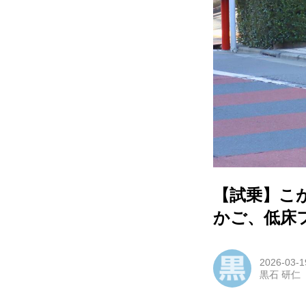
HOM
EV
電動
電動
ライ
【試乗】こが
テク
かご、低床
この
2026-03-1
黒石 研仁
運営