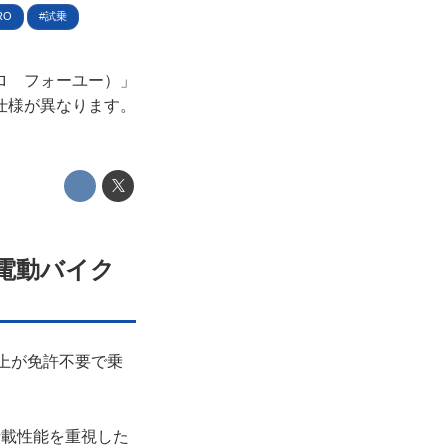
RO
試乗
モペロ フォーユー）」
仕様が異なります。
電動バイク
以上が免許不要で乗
と積載性能を重視した