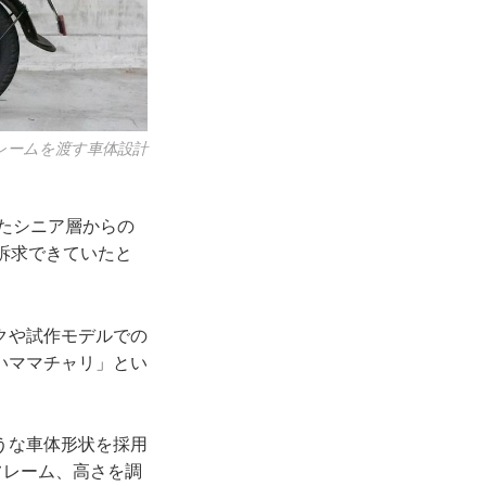
のフレームを渡す車体設計
またシニア層からの
訴求できていたと
ックや試作モデルでの
いママチャリ」とい
うな車体形状を採用
フレーム、高さを調