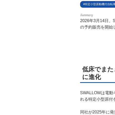
利用
特定小型原動機付自転
プラ
2026年3月14日
の予約販売を開始
ライ
お問
広告
低床でまた
に進化
SWALLOWは電
れる特定小型原付
同社が2025年に発