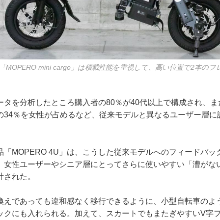
「MOPERO mini cargo」は積載性能を重視して、高い位置で2本
ータを分析したところ購入者の80％が40代以上で構成され、
の34％を女性が占めるなど、従来モデルと異なるユーザー層に
「MOPERO 4U」は、こうした従来モデルへのフィードバ
、女性ユーザーやシニア層にとってさらに使いやすい「漕がな
計された。
換えであっても違和感なく移行できるように、小型自転車のよ
ックにも入れられる。加えて、スカートでもまたぎやすいV字