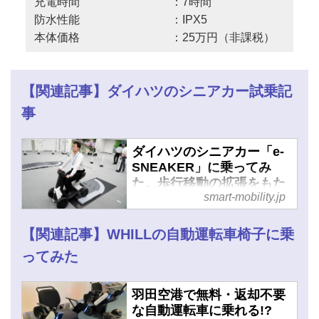
充電時間 ：7時間
防水性能 ：IPX5
本体価格 ：25万円（非課税）
【関連記事】ダイハツのシニアカー試乗記
事
ダイハツのシニアカー「e-
SNEAKER」に乗ってみ
た。歩行移動の拡張をもた
smart-mobility.jp
らす、最小単位のパーソナ
ルモビリティ - スマートモ
ビリティJP
【関連記事】WHILLの自動運転車椅子に乗
ってみた
羽田空港で無料・返却不要
な自動運転車に乗れる!?