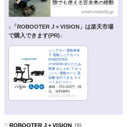
誰でも使える近未来の移動
手段とは - スマートモビリ
smart-mobility.jp
ティJP
↓「ROBOOTER J＋VISION」は楽天市場
で購入できます(PR)↓
シニアカー 電動車椅
子 電動シニアカート
ROBOOTER
J+VISION 折りたたみ
軽量 おしゃれ で かっ
こいい 電動カート 長
距離 走行できる スマ
ートモビリティ
価格：250,000円（税
込、送料無料)
(2025/11/27時点)
ROBOOTER J＋VISION
9