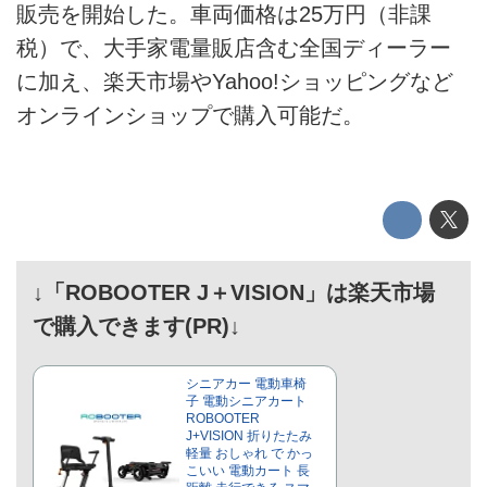
販売を開始した。車両価格は25万円（非課
テクノロジー
税）で、大手家電量販店含む全国ディーラー
このメディアについて
に加え、楽天市場やYahoo!ショッピングなど
オンラインショップで購入可能だ。
運営会社
利用規約
プライバシーポリシー
ライター名簿
↓「ROBOOTER J＋VISION」は楽天市場
で購入できます(PR)↓
お問い合せ
広告掲載について
シニアカー 電動車椅
子 電動シニアカート
ROBOOTER
J+VISION 折りたたみ
軽量 おしゃれ で かっ
こいい 電動カート 長