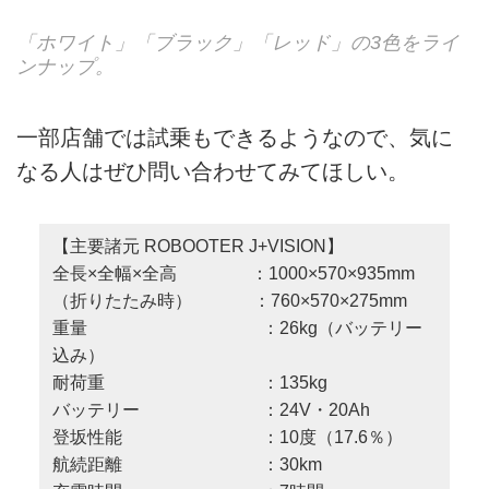
「ホワイト」「ブラック」「レッド」の3色をライ
ンナップ。
一部店舗では試乗もできるようなので、気に
なる人はぜひ問い合わせてみてほしい。
【主要諸元 ROBOOTER J+VISION】
全長×全幅×全高 ：1000×570×935mm
（折りたたみ時） ：760×570×275mm
重量 ：26kg（バッテリー
込み）
耐荷重 ：135kg
バッテリー ：24V・20Ah
登坂性能 ：10度（17.6％）
航続距離 ：30km