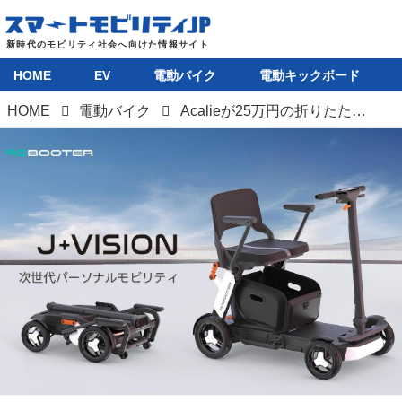
HOME
EV
電動バイク
電動キックボード
HOME
電動バイク
Acalieが25万円の折りたたみシニアカー「ROBOOTER J＋VISION」を一般販売開始。小型・軽量・安価が特徴のシニアカー