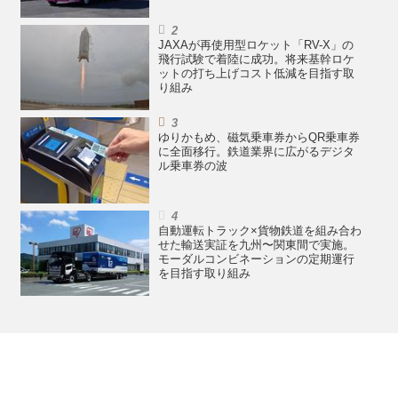
JAXAが再使用型ロケット「RV-X」の
飛行試験で着陸に成功。将来基幹ロケ
ットの打ち上げコスト低減を目指す取
り組み
ゆりかもめ、磁気乗車券からQR乗車券
に全面移行。鉄道業界に広がるデジタ
ル乗車券の波
自動運転トラック×貨物鉄道を組み合わ
せた輸送実証を九州〜関東間で実施。
モーダルコンビネーションの定期運行
を目指す取り組み