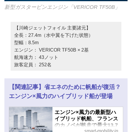
新型ガスタービンエンジン「VERICOR TF50B」
【川崎ジェットフォイル 主要諸元】
全長：27.4m（水中翼を下げた状態）
型幅：8.5m
エンジン： VERICOR TF50B × 2基
航海速力： 43ノット
旅客定員： 252名
【関連記事】省エネのために帆船が復活？
エンジン×風力のハイブリッド船が登場
エンジン×風力の最新型ハ
イブリッド帆船、フランス
のカノペが帆走で最大13.7
smart-mobility.jp
ノット＆省エネを実現 - ス