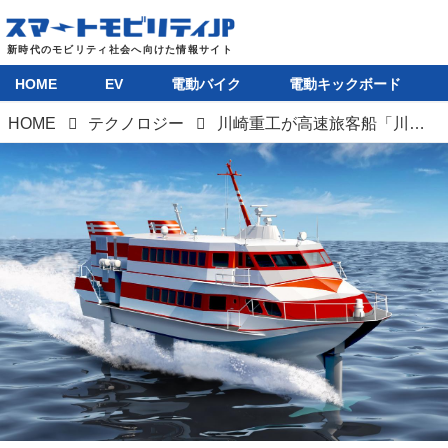
HOME
EV
電動バイク
電動キックボード
HOME
テクノロジー
川崎重工が高速旅客船「川崎ジェットフォイル」を受注。海を飛ぶ船、全没翼型水中翼船を8年ぶりに新造