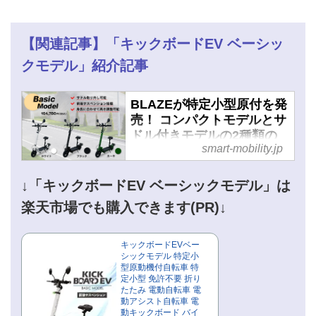
【関連記事】「キックボードEV ベーシッ
クモデル」紹介記事
BLAZEが特定小型原付を発
売！ コンパクトモデルとサ
ドル付きモデルの2種類の
smart-mobility.jp
電動キックボードから選べ
る - スマートモビリティJP
↓「キックボードEV ベーシックモデル」は
楽天市場でも購入できます(PR)↓
キックボードEVベー
シックモデル 特定小
型原動機付自転車 特
定小型 免許不要 折り
たたみ 電動自転車 電
動アシスト自転車 電
動キックボード バイ