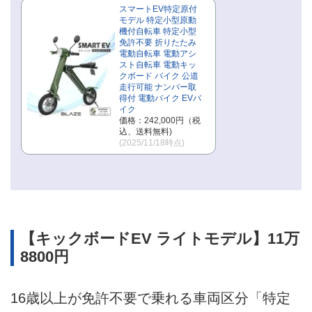
スマートEV特定原付
モデル 特定小型原動
機付自転車 特定小型
免許不要 折りたたみ
電動自転車 電動アシ
スト自転車 電動キッ
クボード バイク 公道
走行可能 ナンバー取
得付 電動バイク EVバ
イク
価格：242,000円（税
込、送料無料)
(2025/11/18時点)
【キックボードEV ライトモデル】11万
8800円
16歳以上が免許不要で乗れる車両区分「特定