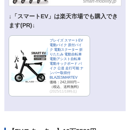
smart-mobility.jp
↓「スマートEV」は楽天市場でも購入でき
ます(PR)↓
ブレイズ スマートEV
電動バイク 原付バイ
ク 電動スクーター 折
りたたみ 電動自転車
電動アシスト自転車
電動キックボード バ
イク 公道 走行可能 ナ
ンバー取得付
BLAZESMARTEV
価格：242,000円～
（税込、送料無料)
(2025/11/18時点)