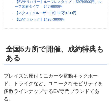
ライフスタイル
【EVデリバリー】ルーフレスタイプ ：59万9500円、ル
ーフ装着タイプ ：64万6800円
テクノロジー
【ネクストクルーザーEV】68万9700円
【EVクラシック】149万3800円
このメディアについて
運営会社
全国5カ所で開催、成約特典も
利用規約
ある
プライバシーポリシー
ライター名簿
ブレイズは原付ミニカーや電動キックボー
お問い合せ
ド、トライクなど、ユニークなモビリティを
多数ラインナップするEV専門ブランドであ
広告掲載について
る。