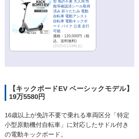
型 免許不要 大人用 性
能等確認済シール取得
済み 折りたたみ 電動
自転車 電動アシスト
自転車 電動キックボ
ード バイク 公道 走行
可能
価格：120,000円（税
込、送料無料)
(2025/11/18時点)
【キックボードEV ベーシックモデル】
19万5580円
16歳以上が免許不要で乗れる車両区分「特定
小型原動機付自転車」に対応したサドル付き
の電動キックボード。