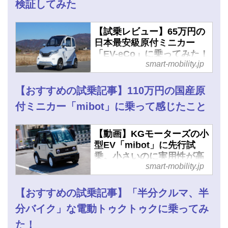
検証してみた
【試乗レビュー】65万円の
日本最安級原付ミニカー
「EV-eCo」に乗ってみた！
smart-mobility.jp
大胆に割り切った1人乗り
の超小型EV - スマートモビ
リティJP
【おすすめの試乗記事】110万円の国産原
付ミニカー「mibot」に乗って感じたこと
【動画】KGモーターズの小
型EV「mibot」に先行試
乗。小さいのに実用性が高
smart-mobility.jp
い、110万円のひとり乗り
原付ミニカー - スマートモ
ビリティJP
【おすすめの試乗記事】「半分クルマ、半
分バイク」な電動トゥクトゥクに乗ってみ
た！