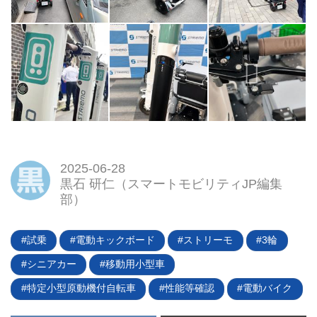
2025-06-28
黒石 研仁（スマートモビリティJP編集
部）
試乗
電動キックボード
ストリーモ
3輪
シニアカー
移動用小型車
特定小型原動機付自転車
性能等確認
電動バイク