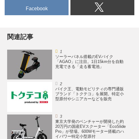
Facebook
関連記事
ソーラーパネル搭載のEVバイク
「AGAO」に注目。1日15km分を自動
充電できる「走る蓄電池」
バイク王、電動モビリティの専門通販
ブランド「トクテコ」を展開。特定小
型原付やシニアカーなどを販売
東京大学発のベンチャーが開発した約
20万円の国産EVスクーター「EcoSlide
Pro」が登場。600Wモーター搭載のハ
イパワー特定小型原付