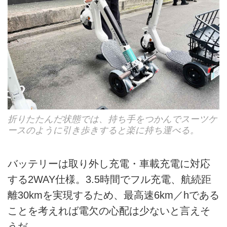
折りたたんだ状態では、持ち手をつかんでスーツケ
ースのように引き歩きすると楽に持ち運べる。
バッテリーは取り外し充電・車載充電に対応
する2WAY仕様。3.5時間でフル充電、航続距
離30kmを実現するため、最高速6km／hである
ことを考えれば電欠の心配は少ないと言えそ
うだ。