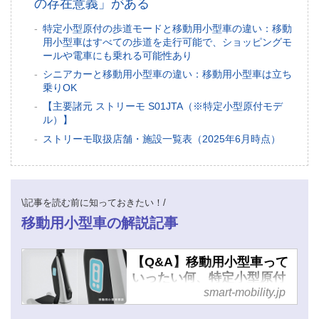
このメディアについて
の存在意義」がある
特定小型原付の歩道モードと移動用小型車の違い：移動
運営会社
用小型車はすべての歩道を走行可能で、ショッピングモ
ールや電車にも乗れる可能性あり
利用規約
シニアカーと移動用小型車の違い：移動用小型車は立ち
乗りOK
プライバシーポリシー
【主要諸元 ストリーモ S01JTA（※特定小型原付モデ
ル）】
ライター名簿
ストリーモ取扱店舗・施設一覧表（2025年6月時点）
お問い合せ
広告掲載について
\記事を読む前に知っておきたい！/
移動用小型車の解説記事
【Q&A】移動用小型車って
いったい何、特定小型原付
とは似て非なるもので魅力
smart-mobility.jp
的 !? - スマートモビリティ