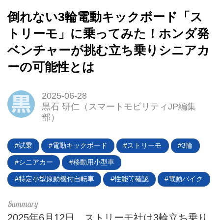
倒れない3輪電動キックボード「ス
トリーモ」に乗ってみた！ホンダ発
ベンチャーが挑む立ち乗りシニアカ
ーの可能性とは
2025-06-28
黒石 研仁（スマートモビリティJP編集
部）
試乗
電動キックボード
ストリーモ
3輪
シニアカー
移動用小型車
特定小型原動機付自転車
性能等確認
電動バイク
2025年6月12日、ストリーモ社は3輪立ち乗り