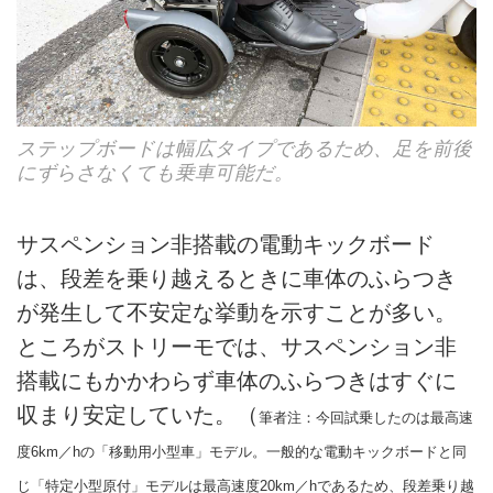
ステップボードは幅広タイプであるため、足を前後
にずらさなくても乗車可能だ。
サスペンション非搭載の電動キックボード
は、段差を乗り越えるときに車体のふらつき
が発生して不安定な挙動を示すことが多い。
ところがストリーモでは、サスペンション非
搭載にもかかわらず車体のふらつきはすぐに
収まり安定していた。（
筆者注：今回試乗したのは最高速
度6km／hの「移動用小型車」モデル。一般的な電動キックボードと同
じ「特定小型原付」モデルは最高速度20km／hであるため、段差乗り越