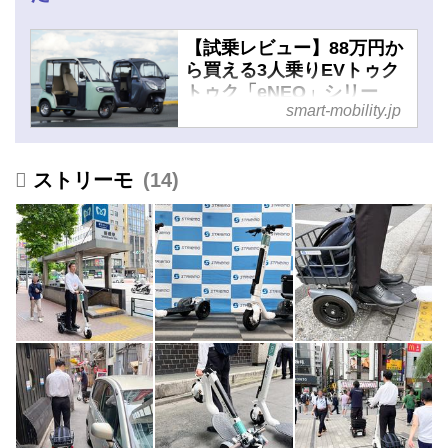
【試乗レビュー】88万円か
ら買える3人乗りEVトゥク
トゥク「eNEO」シリー
smart-mobility.jp
ズ。実用的な電動トライク
の実力を比較検証 - スマー
トモビリティJP
ストリーモ
14