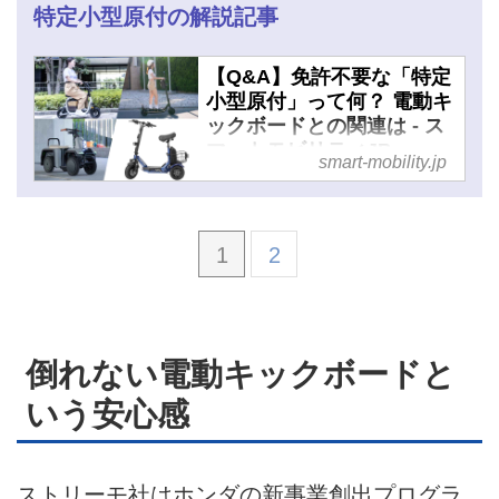
JP
特定小型原付の解説記事
【Q&A】免許不要な「特定
小型原付」って何？ 電動キ
ックボードとの関連は - ス
マートモビリティJP
smart-mobility.jp
1
2
倒れない電動キックボードと
いう安心感
ストリーモ社はホンダの新事業創出プログラ