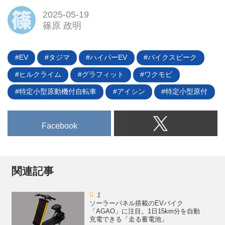
2025-05-19
篠原 政明
EV
タジマ
ハイパーEV
パイクスピーク
ヒルクライム
グラフィット
ワクモビ
特定小型原動機付自転車
アイシン
特定小型原付
Facebook
関連記事
ソーラーパネル搭載のEVバイク
「AGAO」に注目。1日15km分を自動
充電できる「走る蓄電池」