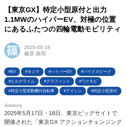
【東京GX】特定小型原付と出力
1.1MWのハイパーEV、対極の位置
にあるふたつの四輪電動モビリティ
HOME
2025-05-19
EV
篠原 政明
電動バイク
EV
タジマ
ハイパーEV
パイクスピーク
電動キックボード
ヒルクライム
グラフィット
ワクモビ
特定小型原動機付自転車
アイシン
特定小型原付
ライフスタイル
テクノロジー
2025年5月17日・18日、東京ビッグサイトで
このメディアについて
開催された「東京GX アクションチェンジング