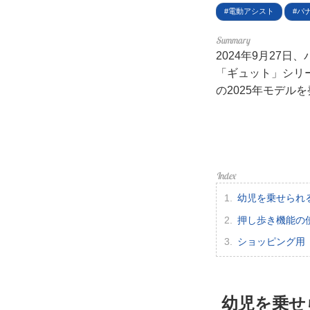
利用
電動アシスト
パ
プラ
2024年9月27
「ギュット」シリ
ライ
の2025年モデル
お問
広告
幼児を乗せられ
押し歩き機能の
ショッピング用
幼児を乗せ