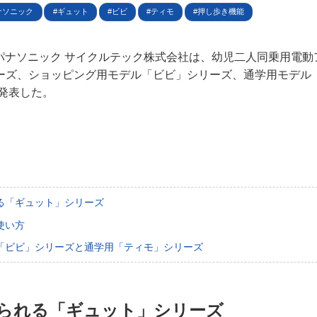
規約
ナソニック
ギュット
ビビ
ティモ
押し歩き機能
イバシーポリシー
日、パナソニック サイクルテック株式会社は、幼児二人同乗用電
ーズ、ショッピング用モデル「ビビ」シリーズ、通学用モデル
ター名簿
を発表した。
い合せ
掲載について
る「ギュット」シリーズ
使い方
「ビビ」シリーズと通学用「ティモ」シリーズ
られる「ギュット」シリーズ