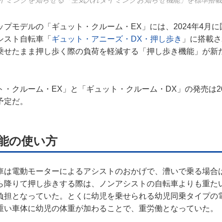
イミングを知らせる「空気入れタイミングお知らせ機能」を標準搭
プモデルの「ギュット・クルーム・EX」には、2024年4月
シスト自転車「
ギュット・アニーズ・DX・押し歩き
」に搭載さ
乗せたまま押し歩く際の負荷を軽減する「押し歩き機能」が新
・クルーム・EX」と「ギュット・クルーム・DX」の発売は20
予定だ。
能の使い方
車は電動モーターによるアシストのおかげで、漕いで乗る場合
ら降りて押し歩きする際は、ノンアシストの自転車よりも重た
負担となっていた。とくに幼児を乗せられる幼児同乗タイプの
重い車体に幼児の体重が加わることで、重労働となっていた。