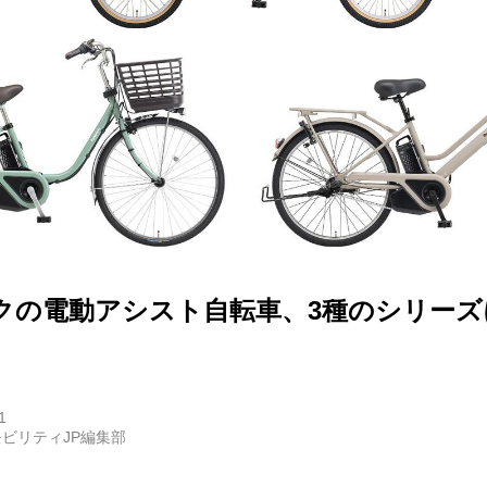
E
バイク
キックボード
フスタイル
クの電動アシスト自転車、3種のシリーズに
ノロジー
メディアについて
1
ビリティJP編集部
会社