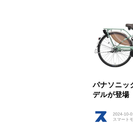
HOM
EV
電動
電動
ライ
パナソニッ
テク
デルが登場
この
2024-10-0
スマートモ
運営