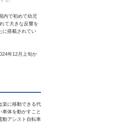
載する。
に国内で初めて幼児
れて大きな反響を
たに搭載されてい
24年12月上旬か
は楽に移動できる代
い車体を動かすこと
電動アシスト自転車